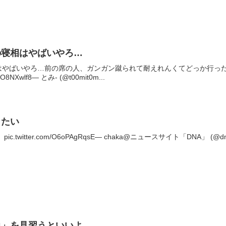
の寝相はやばいやろ…
やばいやろ…前の席の人、ガンガン蹴られて耐えれんくてどっか行ったわ(
EFO8NXwlf8— とみ- (@t00mit0m...
したい
twitter.com/O6oPAgRqsE— chaka@ニュースサイト「DNA」 (@dna
悦」を見習うといいよ