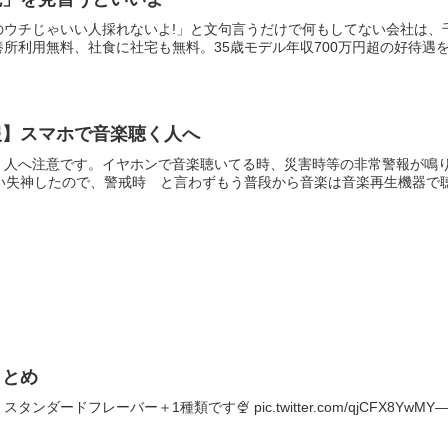
のウチじゃいい人採れないよ!」と文句言うだけで何もしてない会社は、
所利用無料、社食に社宅も無料。35歳モデル年収700万円超の好待遇を実
報】スマホで音楽聴く人へ
く人へ注意です。イヤホンで音楽聴いてる時、災害時等の非常警報が鳴り
い失神したので、警戒時 と言わずもう普段から音楽は音楽再生機器で聴く
まとめ
ドフレーバー＋1種類です🍨 pic.twitter.com/qjCFX8YwMY— 箱型ぴ