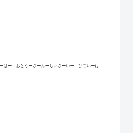
いーはー おとうーさーんーちいさーいー ひごいーは