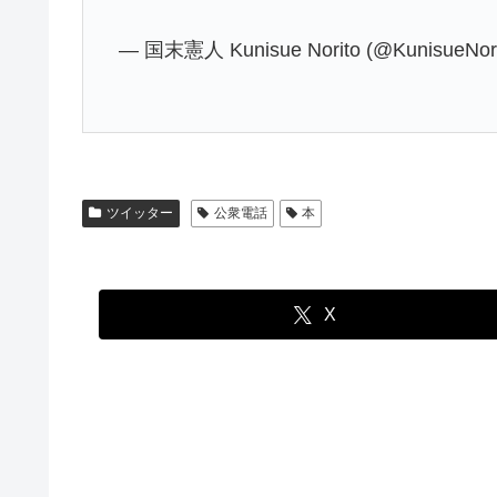
— 国末憲人 Kunisue Norito (@KunisueNor
ツイッター
公衆電話
本
X