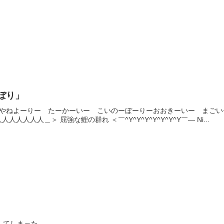
ぼり」
」やねよーりー たーかーいー こいのーぼーりーおおきーいー まご
人人人＿＞ 屈強な鯉の群れ ＜￣^Y^Y^Y^Y^Y^Y^Y￣— Ni...
してしまった