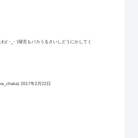
´･_･`)寝言もバカうるさいしどうにかしてく
_chaka) 2017年2月22日