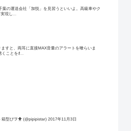
千葉の運送会社「加悦」を見習うといいよ。高級車やク
現し...
ますと、両耳に直接MAX音量のアラートを喰らいま
ことをｵ...
ヲ🐥 (@pipipistar) 2017年11月3日