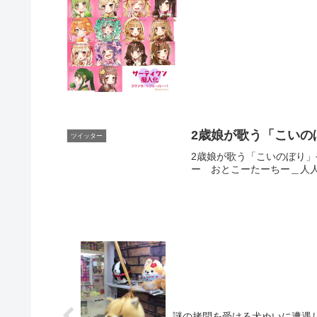
2歳娘が歌う「こいの
ツイッター
2歳娘が歌う「こいのぼり
ー おとこーたーちー＿人人人人人
謎の拷問を受ける犬ぬいに遭遇