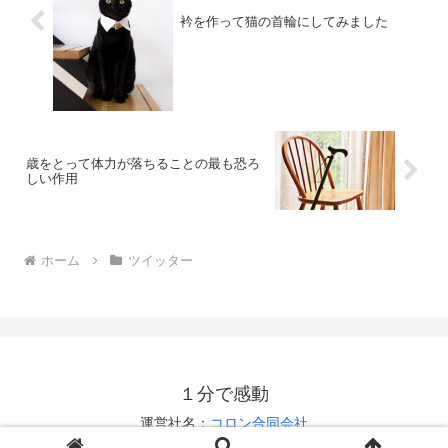
衿を作って猫の首輪にしてみました
歳をとって体力が落ちることの最も恐ろ
しい作用
ホーム
ツイッター
１分で感動
運営社名：
コロン合同会社