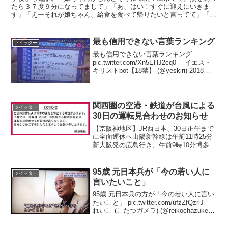
たら３７度９分になってまして」「あ、はい！すぐに迎えにいきま
す」「えーそれが娘ちゃん、給食を食べて帰りたいと言ってて」「え
ー」「今日は人気メニューのヒレカツなんです」「ヒレカツ」...
最も信用できない言葉ランキング
ツイッター
最も信用できない言葉ランキング
pic.twitter.com/Xn5EHJ2cq0— イエス・
キリストbot【18禁】 (@yeskiri) 2018年7
月28日誰にも言わないから教えて！— ト
ニ・クロースbot (@botToniKro...
関西圏の空港・鉄道が台風による
ツイッター
30日の運転見合わせのお知らせ
【京阪神地区】JR西日本、30日正午まで
に全面運休へ山陽新幹線は午前11時25分
新大阪発の広島行き、午前9時10分博多発
の東京行きを最後に、新大阪-広島間で運
転を見合わせる。— ライブドアニュース
(@livedoornews) 2018年...
95歳 元日本兵が「今の若い人に
ツイッター
言いたいこと」
95歳 元日本兵の方が「今の若い人に言い
たいこと」 pic.twitter.com/ufzZfQzrlJ—
れいこ (こたつガメラ) (@reikochazuke)
2016年12月28日@reikochazuke 新聞を見
ろではなくて新聞...