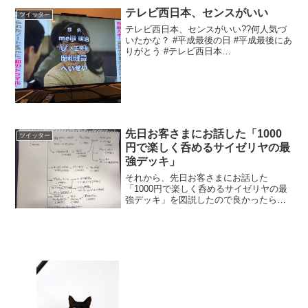
テレビ西日本、センスがいい
ツイッター
テレビ西日本、センスがいい??何人気づ
いたかな？ #平成最後の日 #平成最後にあ
りがとう #テレビ西日本
pic.twitter.com/7fXwXIDt05— 紺
(@W2ZyNfdVkRVh0za) 2019年4月30日
先日お客さまにお話した「1000
ツイッター
円で楽しく呑めるサイゼリヤの最
強デッキ」
それから、先日お客さまにお話した
「1000円で楽しく呑めるサイゼリヤの最
強デッキ」を図説したので良かったら活
用してみてください
pic.twitter.com/o4IBtCTFkp— 小見川布子
@復帰しました (@HS_nunoko) 20...