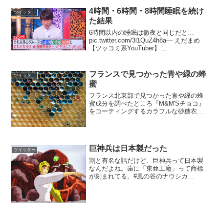
4時間・6時間・8時間睡眠を続け
ツイッター
た結果
6時間以内の睡眠は徹夜と同じだと…
pic.twitter.com/3l1QuZ4h8a— えだまめ
【ツッコミ系YouTuber】
(@EDA_MAME0517) 2019年7月8日水木
しげる先生もその事について指摘してい
ましたね。 pic...
フランスで見つかった青や緑の蜂
ツイッター
蜜
フランス北東部で見つかった青や緑の蜂
蜜成分を調べたところ『M&M'Sチョコ』
をコーティングするカラフルな砂糖衣が
原因と判明。ミツバチが花の蜜の代わり
に、約4キロ先の廃棄物処理工場から巣箱
に持ち帰っていたのだという
pic.twitter.c...
巨神兵は日本製だった
ツイッター
割と有名な話だけど、巨神兵って日本製
なんだよね。歯に「東亜工廠」って商標
が刻まれてる。#風の谷のナウシカ
pic.twitter.com/2uWrMKR50K— メディシ
ス (@Medicis1917) 2017年1月13日