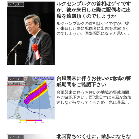
ルクセンブルクの首相はゲイです
ツイッター
が、彼が来日した際に配偶者に出
席を遠慮頂くのでしょうか
ルクセンブルクの首相はゲイですが、彼
が来日した際に配偶者に出席を遠慮頂く
のでしょうか。国際問題になると思いま
すので、早く撤回される方がよいと思い
ます。自民・竹下亘氏「宮中晩餐会の同
性パートナー出席、反対」 尾辻かな子
(@otsujikan...
台風襲来に伴うお住いの地域の警
ツイッター
戒期間をご確認下さい
台風襲来に伴うお住いの地域の警戒期間
をご確認下さい．西?北日本は台風が急加
速しながらやってくるため，急に暴風雨
になります．避難が困難な状況になる前
に安全確保をお願いします．
pic.twitter.com/jRtFr7TZxr— 荒木健太
郎...
北国育ちのくせに。散歩にならな
ツイッター