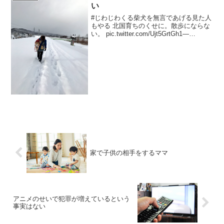
い
#じわじわくる柴犬を無言であげる見た人
もやる 北国育ちのくせに。散歩にならな
い。 pic.twitter.com/Ujt5GrtGh1—
harukaze@ままぐろ (@harukaze11181)
2017年11月20日
家で子供の相手をするママ
アニメのせいで犯罪が増えているという
事実はない