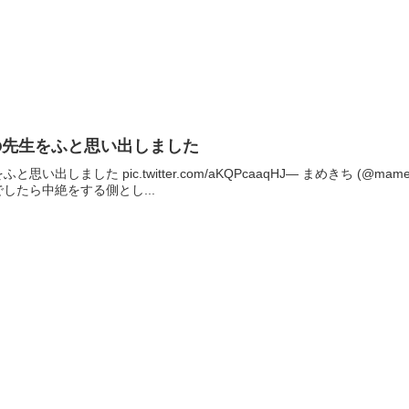
の先生をふと思い出しました
出しました pic.twitter.com/aKQPcaaqHJ— まめきち (@mam
したら中絶をする側とし...