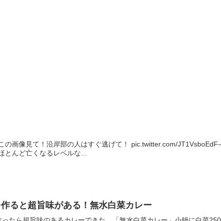
！
見て！沿岸部の人はすぐ逃げて！ pic.twitter.com/JT1VsboEdF— 
とんど亡くなるレベルな...
を作ると超旨味がある！無水白菜カレー
ったら超旨味のあるカレーできた…「無水白菜カレー」小鍋に白菜250g