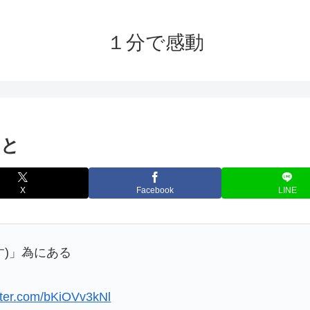
１分で感動
こと
X
Facebook
LINE
す)」為にある
itter.com/bKiOVv3kNl