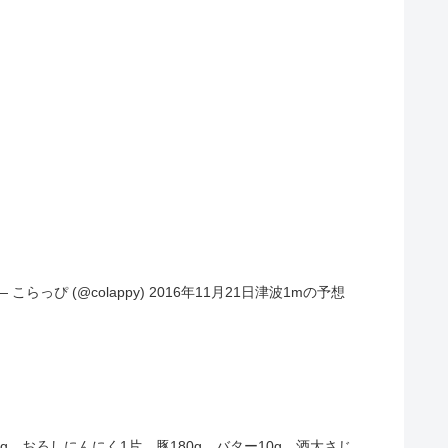
こらっぴ (@colappy) 2016年11月21日津波1mの予想
、おろしにんにく1片、豚180g、バター10g、酒大さじ