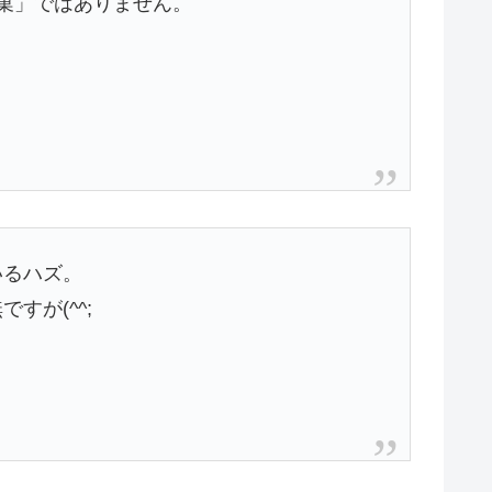
菓」ではありません。
いるハズ。
が(^^;