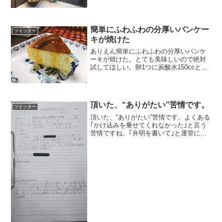
簡単にふわふわの分厚いパンケー
ツイッター
キが焼けた
ありえん簡単にふわふわの分厚いパンケ
ーキが焼けた。とても美味しいので絶対
試してほしい。卵1つに炭酸水150ccとマ
ヨネーズ大さじ2、混ぜるとあっと言う間
にふわふわに泡立つ。そこにパンケーキ
ミックス150gを入れて軽く混ぜ合わせ
る。小さい鍋で...
頂いた、“ありがたい”苦情です。
ツイッター
頂いた、“ありがたい”苦情です。よくある
｢かけ込みを乗せてくれなかった｣と言う
苦情ですね。｢弁明を書いて｣と運管に言
われたので３番を記入しています。運管
から言わせれば｢この手の客は乗せなけれ
ば何度でも言ってくるし、人情としては
乗せてあげなよ...