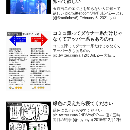
知って欲しい
玉置浩二のエグさを知らない人に知って
欲しい pic.twitter.com/J4vPu16l4Z— とわ
(@6mo6nkey6) February 5, 2021 ソロで
歌う時は自分らしく力強い部分も、次で
ハモリパートだと相手の声に合わせ...
コミュ障ってダウナー系だけじゃ
ツイッター
なくてアッパー系もあるのね
コミュ障ってダウナー系だけじゃなくて
アッパー系もあるのね
pic.twitter.com/aITZtbDoBZ— 大仏
(@dive2dx) 2018年11月25日
緑色に見えたら寝てください
ツイッター
緑色に見えたら寝てください
pic.twitter.com/2NFrVxqPCv— 優 / 五時
間目の戦争 (@iigyunyu) 2016年12月12日