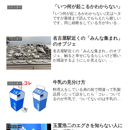
「いつ何が起こるかわからない」
ツイッター
｢いつ何が起こるかわからない｣文はヘタ
ですが最後まで読んでもらえたら嬉しい
です。同じ経験をしている方が今いるか
もしれない。拡散してもらえたらありが
たいです。 pic.twitter.com/HN8SWcxtZM
— 山田雄也 (yamada­...
名古屋駅近くの「みんな集まれ」
ツイッター
のオブジェ
名古屋駅近くの「みんな集まれ」のオブ
ジェ、触ると幸せになるらしいけど呪い
が感染するようにしか見えない。
pic.twitter.com/ozEsi5mGgx— 砂鉄
(@fepfeil) 2017年5月15日
牛乳の見分け方
ツイッター
料理人をしている弟の前で間違って乳製
品買ったって話をしたら「コレ」ついて
るのが牛乳で、ついてないのは牛乳のよ
うな何かって教わった 知らなかった
pic.twitter.com/huZod9injj— 鮫式 犬雄
(@inodogs) 201...
玉置浩二のエグさを知らない人に
ツイッター