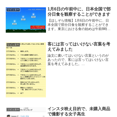
1月6日の午前中に、日本全国で部
ツイッター
分日食を観察することができます
【ほしぞら情報】1月6日の午前中に、日
本全国で部分日食を観察することができ
ます。東京における食の始めは午前8時43
分49秒、食の終わりは11時36分32秒で
す。日食グラスなど専用の観察器具を正
しく使って、安全な方法で日食を観察し
客には言ってはいけない言葉を考
ツイッター
てください。...
えてみました
論文に書いてはいけない言葉というのが
あったので、客には言ってはいけない言
葉を考えてみました。
pic.twitter.com/JRKyakG4Ot— むぎ
(@MUGI1208) 2018年10月10日「できま
せんとかネガティブなこと言うな...
インスタ映え目的で、未購入商品
ツイッター
で撮影する女子高生