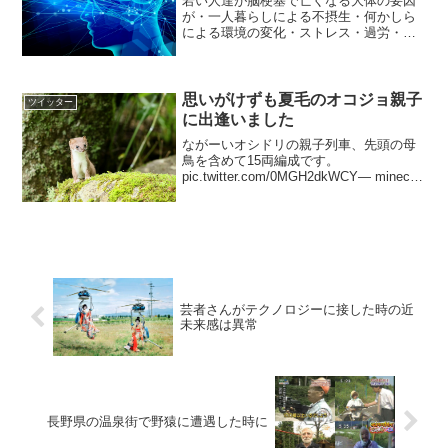
若い人達が脳梗塞で亡くなる大体の要因
が・一人暮らしによる不摂生・何かしら
による環境の変化・ストレス・過労・寝
不足・友人、知人、恋人、家族との交遊
が何かしらの要因で疎遠になるこの6つが
重なった時なので当てはまった人は早急
に改善しましょ🐒憶測だ...
思いがけずも夏毛のオコジョ親子
ツイッター
に出逢いました
ながーいオシドリの親子列車、先頭の母
鳥を含めて15両編成です。
pic.twitter.com/0MGH2dkWCY— minechi
(@minechi55) 2017年7月20日思いがけず
も夏毛のオコジョ親子に出逢いました...
（一生に...
芸者さんがテクノロジーに接した時の近
未来感は異常
長野県の温泉街で野猿に遭遇した時に