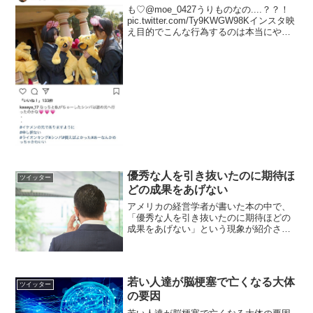
も♡@moe_0427うりものなの....？？！
pic.twitter.com/Ty9KWGW98Kインスタ映
え目的でこんな行為するのは本当にやめ
てほしい……あとTDRからのお願いに書
いてあるから100回くらい読んでこい
pic.twit...
優秀な人を引き抜いたのに期待ほ
ツイッター
どの成果をあげない
アメリカの経営学者が書いた本の中で、
「優秀な人を引き抜いたのに期待ほどの
成果をあげない」という現象が紹介され
ており、理由は「前職場でサポートする
人たちあっての好成績だったから」だっ
たそうだ。我々が「すごい個人」と認識
してる人もただ「すごいチ...
若い人達が脳梗塞で亡くなる大体
ツイッター
の要因