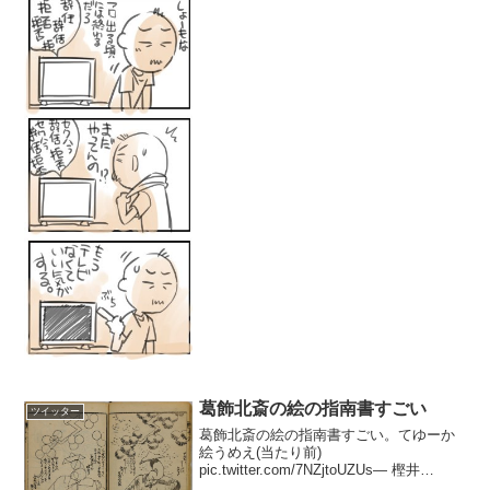
葛飾北斎の絵の指南書すごい
ツイッター
葛飾北斎の絵の指南書すごい。てゆーか
絵うめえ(当たり前)
pic.twitter.com/7NZjtoUZUs— 樫井
(@kashii2ks) 2019年1月2日