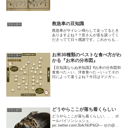
救急車の豆知識
ツイッター
救急車がサイレン鳴らして走ってるとき
ありますよね？？皆さんが道を譲ってく
ださってて日々感謝です。これからもよ
ろしくおねがいします！豆知識といって
はなんですが、普段救急車は座席に２人
運転手と隊長が乗っていますが、運転手
お米30種類のベストな食べ方がわ
ツイッター
１人だけの時って、重症患...
かる『お米の分布図』
【豆知識ならぬ米知識】#お米の分布図和
食食べた～い、洋食食べた～いってその
日によって違うよね？今日はマジガッツ
くぞ～！今日はさっぱりしたいな～。っ
ていうのも日によって違うよね？そんな
方に必見(σ･(米)･)σ#ライスタグラム #お
米 #Ri...
どうやらここが落ち着くらしい
ツイッター
どうやらここが落ち着くらしい、、、ボ
ールパイソンシュシュ、、、
pic.twitter.com/Jb4cNUPbGf— せの@東