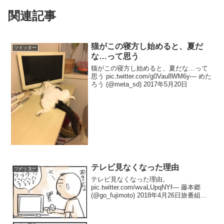
関連記事
猫がこの寝方し始めると、夏だ
ツイッター
な…って思う
猫がこの寝方し始めると、夏だな…って
思う pic.twitter.com/g0Vau8WM6y— めた
ろう (@meta_sd) 2017年5月20日
テレビ見なくなった理由
ツイッター
テレビ見なくなった理由。
pic.twitter.com/wvaLUpqNYf— 藤本郷
(@go_fujimoto) 2018年4月26日旅番組は
まだ面白いんですけどねえ…情報番組は
見るに値しなくなりましたわ…。— 藤本
郷 (@go_fu...