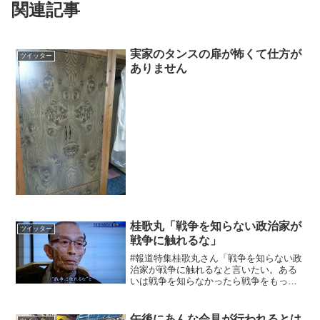
関連記事
実家のタンスの扉が怖くて仕方が
ツイッター
ありません
桂歌丸「戦争を知らない政治家が
ツイッター
戦争に触れるな」
#報道特集桂歌丸さん「戦争を知らない政
治家が戦争に触れるなと言いたい。ある
いは戦争を知らなかったら戦争をもっと
研究しろと。戦争はいいものなのか悪い
ものなのかきっちり判断をしろと言いた
い。上辺だけで喋ってるからおかしくな
午後にあんな会見が行われるとは