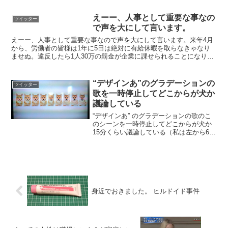
えーー、人事として重要な事なの
ツイッター
で声を大にして言います。
えーー、人事として重要な事なので声を大にして言います。来年4月
から、労働者の皆様は1年に5日は絶対に有給休暇を取らなきゃなり
ませぬ。違反したら1人30万の罰金が企業に課せられることになりま
すので、皆様罰金を盾にこぞって有給をご取得ください。...
“デザインあ”のグラデーションの
ツイッター
歌を一時停止してどこからが犬か
議論している
“デザインあ” のグラデーションの歌のこ
のシーンを一時停止してどこからが犬か
15分くらい議論している（私は左から6番
目から犬、夫は5番目）
pic.twitter.com/bXjX9M5vNB— ほそいあ
や (@hosoi) 2019年5月...
身近でおきました。 ヒルドイド事件