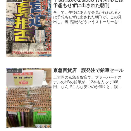
ツイッター
る。いいものと思ってる...
予想もせずに出された朝刊
そして、午後にあんな会見が行われると
は予想もせずに出された朝刊が、この見
出し。裏で誰がどういうストーリーを描
きたかったのか、一般人でも十分に理解
できてしまう。今日だけの特別な体験だ
と思う。 pic.twitter.com/EnVAUJPqZ...
京急百貨店 誤発注で鉛筆セール
ツイッター
上大岡の京急百貨店で、ファーバーカス
テルのHBの鉛筆が、12本も入って108
円。なんでこんな安いのか聞くと、誤発
注で呆れるほど在庫があるんだとか。
「ツイートしておきましょうか？」と聞
いたら「お願いします」という事なの
で、絵師の皆さん鉛筆買っ...