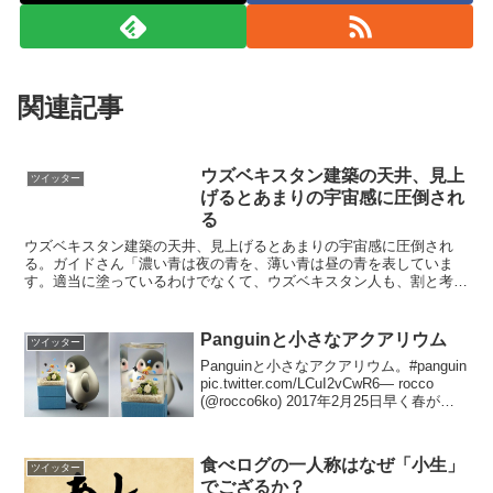
関連記事
ウズベキスタン建築の天井、見上
ツイッター
げるとあまりの宇宙感に圧倒され
る
ウズベキスタン建築の天井、見上げるとあまりの宇宙感に圧倒され
る。ガイドさん「濃い青は夜の青を、薄い青は昼の青を表していま
す。適当に塗っているわけでなくて、ウズベキスタン人も、割と考え
ているんですよ、いろんなことを」私「確かに考えている…」 ...
Panguinと小さなアクアリウム
ツイッター
Panguinと小さなアクアリウム。#panguin
pic.twitter.com/LCuI2vCwR6— rocco
(@rocco6ko) 2017年2月25日早く春がこ
ないかな #panguin #hnest pic.twitter...
食べログの一人称はなぜ「小生」
ツイッター
でござるか？