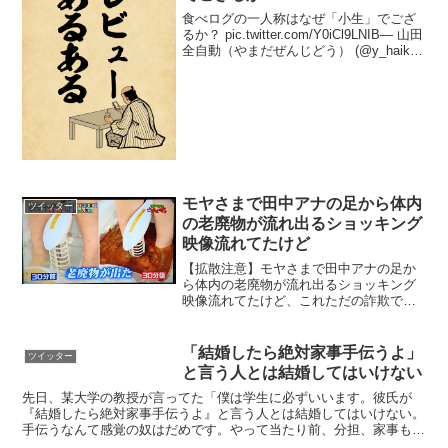
食べログの一人称はなぜ「小生」でござ
るか？ pic.twitter.com/Y0iCl9LNIB— 山田
全自動（やまだぜんじどう） (@y_haiku)
2018年11月28日
モヤさまで田中アナの足から体内
ツイッター
の老廃物が流れ出るショッキング
映像流れてたけど
【拡散注意】モヤさまで田中アナの足か
ら体内の老廃物が流れ出るショッキング
映像流れてたけど、これただの詐欺です
からね。いくらバラエティだからといっ
てこういうのやめて欲しい。間違っても
こんなエステ行ったり治療器買わないで
「結婚したら絶対家事手伝うよ」
ツイッター
くださいね。 pic.t...
と言う人とは結婚してはいけない
先日、某大学の教授が言ってた「僕は学生に必ずいいます。彼氏が
『結婚したら絶対家事手伝うよ』と言う人とは結婚してはいけない。
手伝うなんて感覚の奴はだめです。やって当たり前、分担、家事も自
分の仕事」かなり高齢の方だったから、この感覚は年齢じゃな...