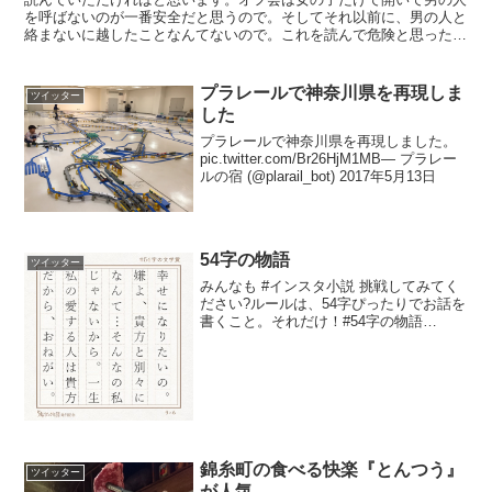
を呼ばないのが一番安全だと思うので。そしてそれ以前に、男の人と
絡まないに越したことなんてないので。これを読んで危険と思ったら
僕をブロックしてくれてもいいです。よろしくお願いします...
プラレールで神奈川県を再現しま
ツイッター
した
プラレールで神奈川県を再現しました。
pic.twitter.com/Br26HjM1MB— プラレー
ルの宿 (@plarail_bot) 2017年5月13日
54字の物語
ツイッター
みんなも #インスタ小説 挑戦してみてく
ださい?ルールは、54字ぴったりでお話を
書くこと。それだけ！#54字の物語
pic.twitter.com/JPns7NObmU— 氏く
ん/54字の物語 (@ujiqn) 2018年2月5日
「世には二...
錦糸町の食べる快楽『とんつう』
ツイッター
が人気