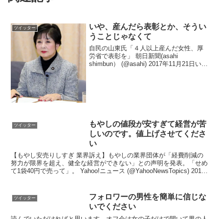
いや、産んだら表彰とか、そうい
ツイッター
うことじゃなくて
自民の山東氏「４人以上産んだ女性、厚
労省で表彰を」 朝日新聞(asahi
shimbun） (@asahi) 2017年11月21日い
や、産んだら表彰とか、そういうことじ
ゃなくて、先ずは保育園を作って待機児
童を無くして、そして若い人の賃金上...
もやしの値段が安すぎて経営が苦
ツイッター
しいのです。値上げさせてくださ
い
【もやし安売りしすぎ 業界訴え】もやしの業界団体が「経費削減の
努力が限界を超え、健全な経営ができない」との声明を発表。「せめ
て1袋40円で売って」。 Yahoo!ニュース (@YahooNewsTopics) 2017
年3月16日もやし業界...
フォロワーの男性を簡単に信じな
ツイッター
いでください
読んでいただければと思います。オフ会は女の子だけで開いて男の人