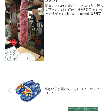
関東に来られる皆さん、とんつうに行っ
て下さい。錦糸町から徒歩5分位です 食
べる快楽です pic.twitter.com/6Y3j38FZcU
— くじゃ (@hot_kja) 2017年1月22日とん
つう
小さい子が履いているピヨピヨサンダル
のこと