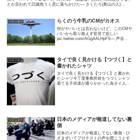
とか言われて22歳危うく恋に落ちかけた— さくたろ(奥山の人)
(@sxxktaro) 2017年5月22日@SE...
らくのう牛乳のCMがカオス
ツイッター
何がヤバいとは言わないけど、このCMヤ
バいから取り敢えず皆見て欲しい
pic.twitter.com/AGgAALHpFS— 芦谷
(@ZElTAKUBYO) 2017年9月24日こっち
のverもなかなかカオスですwww
pic.twitt...
タイで良く見かける【つづく】と
ツイッター
書かれたシャツ
タイで良く見かける【つづく】と書かれ
たシャツ今丁度事務所前をつづくシャツ
着てる子供達が通りかかった為タイ人ス
タッフに聞いてみた所「ああ、あれは良
くドラえもんや一休さん、まるこちゃん
等日本のアニメの最後に必ず出てくる文
字だからです、意味は皆分...
日本のメディアが報道してない裏
ツイッター
側
日本のメディアが報道してない裏側・ひ
ざまずいてプロテストの声を聞こうとす