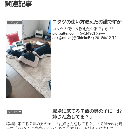
関連記事
コタツの使い方教えたの誰ですか
ツイッター
コタツの使い方教えたの誰ですか??
pic.twitter.com/T5v3M9ORxe—
eri♪@mhxr (@RiddimEri) 2018年12月2日
この後、出られずに泣いてました☺️w—
eri♪@mhxr (@RiddimEri...
職場に来てる７歳の男の子に「お
ツイッター
姉さん恋してる？」
職場に来てる７歳の男の子に「お姉さん恋してる？」って聞かれた時
点で「ﾝﾝﾝ？？？😊😊」だったのに「僕はね、お姉さんに恋してる」