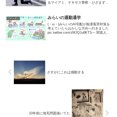
るマイアミ、テキサス警察・ひざまずい
て話を聞こうとする前副大統領ジョー・
バイデン・ソーシャルディスタンスを守
りながら抗議活動をする人たち・暴動で
みらいの通勤通学
ツイッター
はなく亡くなったフロイド...
(・ω・)みらいのAI宅配が痴漢冤罪対策を
考えていたらおかしな方向へ行きました
pic.twitter.com/zMJQJu8KTS— 関直人
(@Seki_Naoto) 2017年6月9日できればコ
ッチでお願いできないでしょうか(;´･ω...
さすがにこれは感動する
10年前に地毛問題描いてた