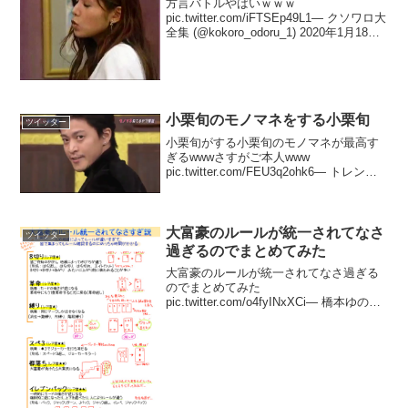
方言バトルやばいｗｗｗ
pic.twitter.com/iFTSEp49L1— クソワロ大
全集 (@kokoro_odoru_1) 2020年1月18日
小西真奈美さん鹿児島出身なので博多弁
より鹿児島弁の方が面白く出来たと思い
ます?????♂...
小栗旬のモノマネをする小栗旬
ツイッター
小栗旬がする小栗旬のモノマネが最高す
ぎるwwwさすがご本人www
pic.twitter.com/FEU3q2ohk6— トレンド
選定委員会 (@trend_man03) 2017年1月
26日
大富豪のルールが統一されてなさ
ツイッター
過ぎるのでまとめてみた
大富豪のルールが統一されてなさ過ぎる
のでまとめてみた
pic.twitter.com/o4fyINxXCi— 橋本ゆの
(@riko3_) 2018年3月29日