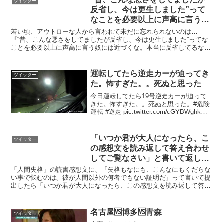
ツイッター
反省し、今は更生しました”って
なことを必要以上に声高に言う奴
には近づくな
若い頃、アウトローな人から言われて未だに忘れられないのは…
『“昔、こんな悪さをしてましたが反省し、今は更生しました”ってな
ことを必要以上に声高に言う奴には近づくな。本当に反省してるな
ら、てめえがやってた昔の悪事のことなんて、恥ずかしくて他人...
運転してたら逆走カーが迫ってき
ツイッター
た。怖すぎた。。死ぬと思った
今日運転してたら19号逆走カーが迫って
きた。怖すぎた。。死ぬと思った。#危険
運転 #逆走 pic.twitter.com/cGYBWghkMo
— かずき (@k_k0701e) 2017年11月18日
これは内津峠辺りだけどみんな普段の運
転か...
「いつか君が大人になったら、こ
ツイッター
の感想文を読み返して答え合わせ
してご覧なさい」と書いて返して
くれた中学の国語の先生、お元気
「人間失格」の読書感想文に、「失格もなにも、こんなにもくだらな
でいらっしゃいますか
い事で悩むのは、彼が人間以外の何者でもない証明だ」って書いて提
出したら「いつか君が大人になったら、この感想文を読み返して答え
合わせしてご覧なさい」と書いて返してくれた中学の国語の...
名古屋🆚博多🆚青森
ツイッター