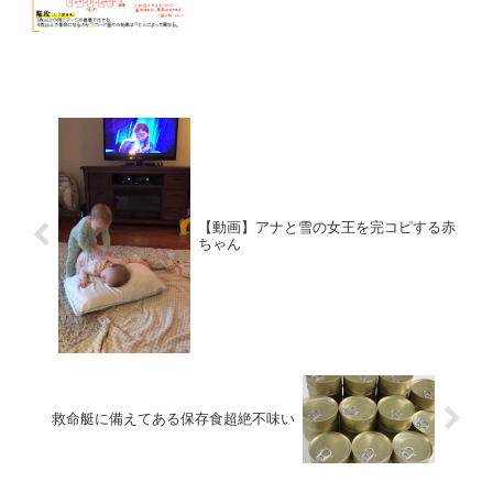
【動画】アナと雪の女王を完コピする赤
ちゃん
救命艇に備えてある保存食超絶不味い