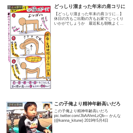
た…頭がどうにかなりそうだった… た
どっしり溜まった年末の肩コリに
ツイッター
だ、おれの目の前には...
【どっしり溜まった年末の肩コリに…】
休日の方もご出勤の方もお家でじっくり
いかがでしょうか 最近私も朝晩よくや
ります(T T)つ１番目「猫のポーズ」
→「猫ねじりのポーズ」、上半身のコリ
がドワーッとストレッチされます 猫ね
じりやり方→ pic....
この子俺より精神年齢高いだろ
ツイッター
この子俺より精神年齢高いだろ
pic.twitter.com/JbAAhmLzQb— かんな
(@kanna_kitune) 2019年5月4日