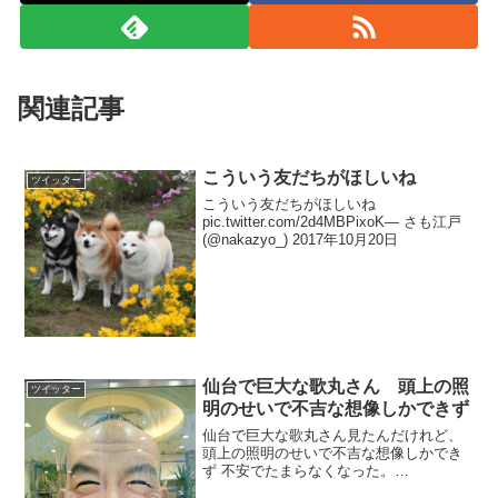
関連記事
こういう友だちがほしいね
ツイッター
こういう友だちがほしいね
pic.twitter.com/2d4MBPixoK— さも江戸
(@nakazyo_) 2017年10月20日
仙台で巨大な歌丸さん 頭上の照
ツイッター
明のせいで不吉な想像しかできず
仙台で巨大な歌丸さん見たんだけれど、
頭上の照明のせいで不吉な想像しかでき
ず 不安でたまらなくなった。
pic.twitter.com/f3U5SHHzQi— 虹を待つ