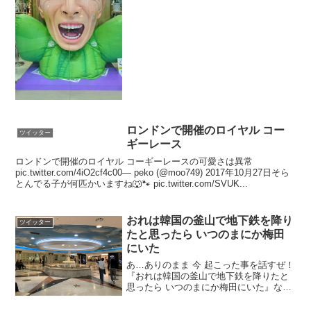
人 (@laughmaker1979) 2017年1月7日
ロンドンで開催のロイヤル コー
ツイッター
ギーレース
ロンドンで開催のロイヤル コーギーレースの可愛さは異常
pic.twitter.com/4iO2cf4c00— peko (@moo749) 2017年10月27日そら
とんでる子が何匹かいますね🐺🐾 pic.twitter.com/SVUK...
おれは韓国の釜山で地下鉄を降り
ツイッター
たと思ったら いつのまにか梅田
にいた
あ…ありのまま 今 起こった事を話すぜ！
『おれは韓国の釜山で地下鉄を降りたと
思ったら いつのまにか梅田にいた』な…
何を言っているのかわからねーと思う
が、おれも何をされたのかわからなかっ