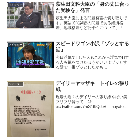
萩生田文科大臣の「身の丈に合っ
ツイッター
た受験を」発言
萩生田大臣による問題発言の切り取りで
す。英語民間試験の問題である経済格
差、地域格差など公平性について、「あ
いつ予備校通っててずるいよな、と同
じ。身の丈にあった試験を。」「人生で
一回や二回は故郷から出て試験の緊張感
スピードワゴン小沢「ゾッとする
ツイッター
を味わうのも大事。」などと発...
話」
今日浮気でHした人もこれから浮気でHす
る人も気をつけたほうがいいよゾッとす
る話で一番ゾッとしたかも
pic.twitter.com/N3iW7rwdjL— 🏋ｵ ｸ ﾀ ｶ🏋
(@gorira7tenpa) 2016年12月25日
デイリーヤマザキ トイレの張り
ツイッター
紙
現場の近くのデイリーの張り紙やばい笑
ブリブリ音って…😓
pic.twitter.com/7mS1t9QdeV— hayato
(@monster_s15) 2017年3月22日