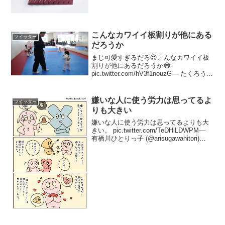
んの作品 pic.twitter.com/ShgwLztp49—
土屋アソビ (@wtbw) 2017年10月20日
こんなカワイイ板割りが他にある
ツイッター
だろうか
まじ可愛すぎるだろ😍こんなカワイイ板
割りが他にあるだろうか😂
pic.twitter.com/hV3f1nouzG— たくろう
(@taku_SR20) 2017年1月31日
嫌いな人に使う労力は思ってるよ
ツイッター
りも大きい
嫌いな人に使う労力は思ってるよりも大
きい。 pic.twitter.com/TeDHlLDWPM—
有栖川ひとりっ子 (@arisugawahitori)
2017年6月29日