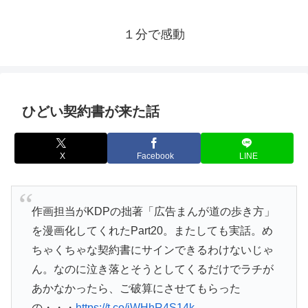
１分で感動
ひどい契約書が来た話
X
Facebook
LINE
作画担当がKDPの拙著「広告まんが道の歩き方」
を漫画化してくれたPart20。またしても実話。め
ちゃくちゃな契約書にサインできるわけないじゃ
ん。なのに泣き落とそうとしてくるだけでラチが
あかなかったら、ご破算にさせてもらった
の・・・
https://t.co/iWHhR4S14k