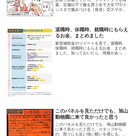
索、定価以下で服を買う女子大生??①イ
ンスタで服みつける（発見）②スマホ通
販で写真みる（詳細）③お店で試着する
（試す）④フリマか店の安い方で買う
（購入）お店で服を探さなくなった。着
いた時には”欲しいもの”...
退職時、休職時、就職時にもらえ
ツイッター
るお金、まとめました
家賃補助金のツイートを見て。退職時、
休職時、就職時にもらえるお金、まとめ
ました。知っておいたら…情報があった
ら…とこれ以上後悔しないように。相談
場所も明記しておきました。（素人調べ
なので足りない所もあると思います、情
報くださればまとめますの...
このパネルを見ただけでも、旭山
ツイッター
動物園に来て良かったと思う
このパネルを見ただけでも、旭山動物園
に来て良かったと思う。スタッフから
の、怒りにも近い強い願いを感じる。