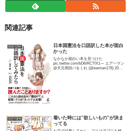
関連記事
日本国憲法を口語訳した本が面白
ツイッター
かった
なかなか面白い本を見つけた
pic.twitter.com/bD6IRCTfX1— エア一マン
@天元周回パをくれ (@earman178) 2017
年1月24日前文俺たちはちゃんとみんなで
選んだトップを通じて、俺たちと俺たち
のガキと、そのま...
着いた時には”欲しいもの”が決ま
ツイッター
ってる
お店で試着してから、フリマアプリを検