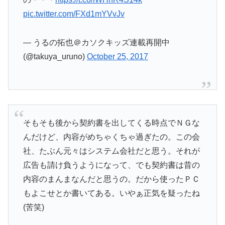
pic.twitter.com/FXd1mYVvJv
— うるの拓也＠カソクキッズ連載再開中
(@takuya_uruno)
October 25, 2017
そもそも後から契約書を出してくる時点でＮＧな
んだけど、内容がめちゃくちゃ過ぎたの。この会
社、たぶん元々はシステム会社だと思う。それが
広告も請け負うようになって、でも契約書は昔の
内容のまんまなんだと思うの。だから使ったＰＣ
もよこせとか書いてある。いやぁ正気を疑ったね
(苦笑)