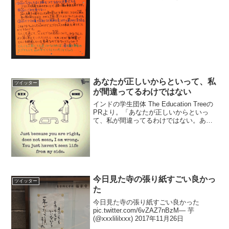
pic.twitter.com/BPZVaKps7V— しょどー
(@ptpak55zoom) 2017年5月1日
あなたが正しいからといって、私
ツイッター
が間違ってるわけではない
インドの学生団体 The Education Treeの
PRより。「あなたが正しいからといっ
て、私が間違ってるわけではない。あな
たが私の立ち位置から人生を見たことが
ないだけ」誰と接するにあたっても大事
にしたい考えだ。 pic.twitter...
今日見た寺の張り紙すごい良かっ
ツイッター
た
今日見た寺の張り紙すごい良かった
pic.twitter.com/6vZAZ7nBzM— 芋
(@xxxlililxxx) 2017年11月26日