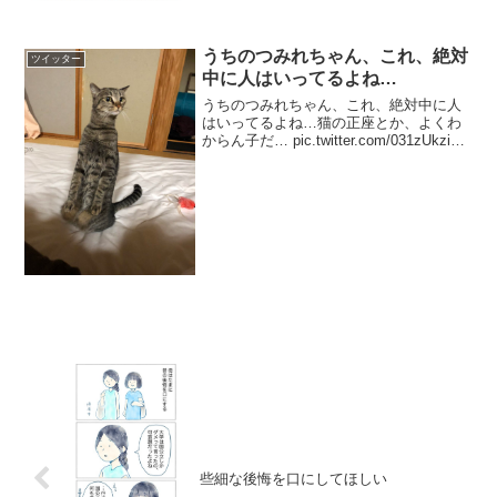
業者にも注意が必要です。「震災がつな
ぐ全国ネットワーク」資料...
うちのつみれちゃん、これ、絶対
ツイッター
中に人はいってるよね…
うちのつみれちゃん、これ、絶対中に人
はいってるよね…猫の正座とか、よくわ
からん子だ… pic.twitter.com/031zUkziYF
— みっしぇるさん (@rAxatP0GjeYdu2p)
2019年11月19日これじゃんw pic....
些細な後悔を口にしてほしい