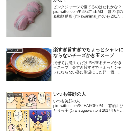
ピンクジャージで寝てるのはだれかな？
pic.twitter.com/K39a2YEEM3— ほのぼの
♨︎動物動画 (@kawanimal_movie) 2017年
3月14日
楽すぎ旨すぎでちょっとシャレに
ツイッター
ならないチーズかき玉スープ
混ぜてお湯注ぐだけで出来るチーズかき
玉スープ、楽すぎ旨すぎでちょっとシャ
レにならない器に常温にした卵一個、粉
チーズ大さじ2、パン粉大さじ2、コンソ
メ小さじ1入れ混ぜ、熱湯250cc注ぎ混ぜ
黒胡椒振るだけこれ、卵がトロトロで絶
品な上に糖質も少...
いつも笑顔の人
ツイッター
いつも笑顔の人
pic.twitter.com/SJHAFGFkP4— 有栖川ひ
とりっ子 (@arisugawahitori) 2017年6月23
日