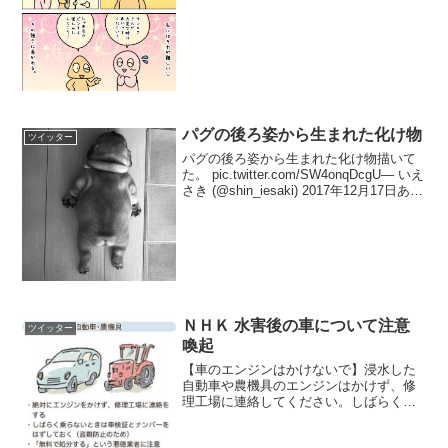
パグの後ろ姿から生まれた化け物
ツイッター
パグの後ろ姿から生まれた化け物描いて
た。 pic.twitter.com/SW4onqDcgU— いえ
さき (@shin_iesaki) 2017年12月17日あり
がとうございます（他の奴の方が真面目
に描いてるのに…） pic.twitte...
ＮＨＫ 水害後の車について注意
ツイッター
喚起
【車のエンジンはかけないで】浸水した
自動車や農機具のエンジンはかけず、修
理工場に連絡してください。しばらく乗
らないときは盗難防止のため、車検証と
ナンバーを外しておきましょう。悪質な