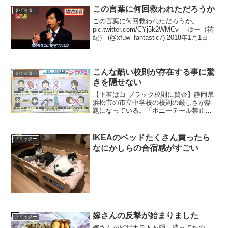
の問題です。本当にこの問題の正解率が
この言葉に何回救われただろうか
ツイッター
低いのかを検証してみたいの...
この言葉に何回救われただろうか。
pic.twitter.com/CYj5k2WMCv— ゆー（祐
紀） (@xfuw_fantastic7) 2018年1月1日
こんな酷い校則が存在する事に驚
ツイッター
きを隠せない
【下着は白 ブラック校則に賛否】静岡県
浜松市の市立中学校の校則の厳しさが話
題になっている。「ポニーテール禁止」
「マフラー禁止」、さらには「男女とも
に下着は白限定」などの項目が全国紙に
取り上げられたほか、ネット上でも議論
IKEAのベッドたくさん買ったら
ツイッター
の的となった。— Ya...
なにかしらの合宿感がすごい
嫁さんの反撃が始まりました
ツイッター
嫁さんがピザポテトを隠し持ってたの