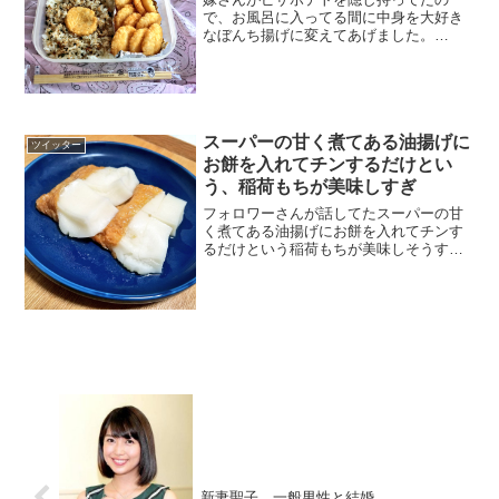
で、お風呂に入ってる間に中身を大好き
なぼんち揚げに変えてあげました。
pic.twitter.com/giTQoNl4SE— もひかん@
書籍発売御礼！ (@mohikan1974) 2017年
4月27日嫁さ...
スーパーの甘く煮てある油揚げに
ツイッター
お餅を入れてチンするだけとい
う、稲荷もちが美味しすぎ
フォロワーさんが話してたスーパーの甘
く煮てある油揚げにお餅を入れてチンす
るだけという稲荷もちが美味しそうすぎ
てすごい瞬発力で作ってみた！！！！！
優しい味！すぐ出来る！！美味しい～～
～～?????? pic.twitter.com/qk6NA...
新妻聖子、一般男性と結婚