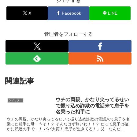
シェアする
X
Facebook
LINE
管理者をフォローする
関連記事
ウチの両親、かなり尖ってるせい
ツイッター
で振り込め詐欺の電話来て息子を
名乗った相手に
ウチの両親、かなり尖ってるせいで振り込め詐欺の電話来て息子を名
乗った相手に母「うそ！？ そんなはず無いわ！！？ だって息子は確
かに私達の手で…！ パパ大変！ 息子が生きてる！」父「なんだ
と！？ 今どこにいる！ もう一度バラバラにして山に埋め...