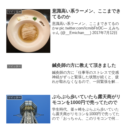
意識高い系ラーメン、ここまでき
ツイッター
てるのか
意識高い系ラーメン、ここまできてるの
かw pic.twitter.com/IcmibFtrDC— えみち
ゃん (@__Emichan___) 2017年7月12日
鍼灸師の方に教えて頂きました
ツイッター
鍼灸師の方に「仕事等のストレスで交感
神経がずっと緊張した状態が続くと、疲
れが取れなくなるので、一回緊張を解す
必要があるのだけど、それがなかなか難
しい。そういう時はやりたい事を集中し
て、疲れ切るまで思いっきりやるとい
ぶらぶら歩いていたら露天商がリ
ツイッター
い。その時は疲れ切るけどそ...
モコンを1000円で売ってたので
学生時代、釜ヶ崎をぶらぶら歩いていた
ら露天商がリモコンを1000円で売ってた
ので「おっちゃん、このリモコンで何動
かせるん？」って訊いたらヒソヒソ声で
「通天閣や」と耳打ちされたことがあ