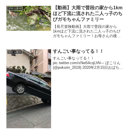
【動画】大雨で普段の家から1km
ツイッター
ほど下流に流された二人っ子のち
びガモちゃんファミリー
【長尺冒険動画】大雨で普段の家から
1kmほど下流に流された二人っ子のちび
ガモちゃんファミリー！お母さんの後を
ついて行きながら増水した川を上り続け
る･･･そして坂の上まで辿り着いたかと思
いきや･･･！ pic.twitter.com/a6de...
すんごい事なってる！！
ツイッター
すんごい事なってる！！
pic.twitter.com/xNw54cqLhN— ぽこりん
(@pokorin_2019) 2020年2月15日おばちゃ
んによると、バックする際に斜めの電線
に乗り上げてバックしたそうです。— ぽ
こりん (@po...