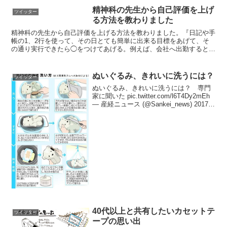
精神科の先生から自己評価を上げ
ツイッター
る方法を教わりました
精神科の先生から自己評価を上げる方法を教わりました。『日記や手
帳の1、2行を使って、その日とても簡単に出来る目標をあげて、そ
の通り実行できたら◯をつけてあげる。例えば、会社へ出勤すると
か、部屋の換気をするとかそんなレベルでよくてそれを一ヶ月...
ぬいぐるみ、きれいに洗うには？
ツイッター
ぬいぐるみ、きれいに洗うには？ 専門
家に聞いた pic.twitter.com/l6T4Dy2mEh
— 産経ニュース (@Sankei_news) 2017年
6月14日全長30cm以上のものは胴体のみ
中綿を抜いて洗うと良いといい、適度に
なで...
40代以上と共有したいカセットテ
ツイッター
ープの思い出