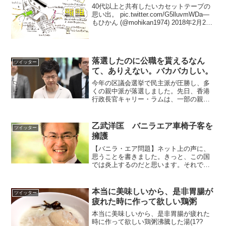
40代以上と共有したいカセットテープの
思い出。 pic.twitter.com/G5lluvmWDa—
もひかん (@mohikan1974) 2018年2月20
日
落選したのに公職を貰えるなん
ツイッター
て、ありえない。バカバカしい。
今年の区議会選挙で民主派が圧勝し、多
くの親中派が落選しました。先日、香港
行政長官キャリー・ラムは、一部の親中
派の落選者に会い､落選した彼らをこれか
ら公職に任命すると約束しました。落選
したのに公職を貰えるなんて、ありえな
乙武洋匡 バニラエア車椅子客を
ツイッター
い。バカバカしい。 p...
擁護
【バニラ・エア問題】ネット上の声に、
思うことを書きました。きっと、この国
では炎上するのだと思います。それで
も、書きました。誰かが言わなければな
らないことだと思うから。／バニラ・エ
アが燃えている。しかし、木島さんも燃
本当に美味しいから、是非胃腸が
ツイッター
えている 乙武 洋匡 (@...
疲れた時に作って欲しい鶏粥
本当に美味しいから、是非胃腸が疲れた
時に作って欲しい鶏粥沸騰した湯(1??