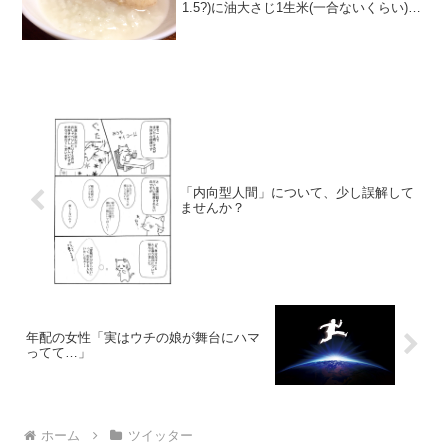
1.5?)に油大さじ1生米(一合ないくらい)鶏
肉(腿or胸肉一枚、もしくは手羽3本ほど)
を放り込んで、再沸騰したら弱火で40
分。炊けたら塩を適量。米はふっくらト
ロトロ...
「内向型人間」について、少し誤解して
ませんか？
年配の女性「実はウチの娘が舞台にハマ
ってて…」
ホーム
ツイッター