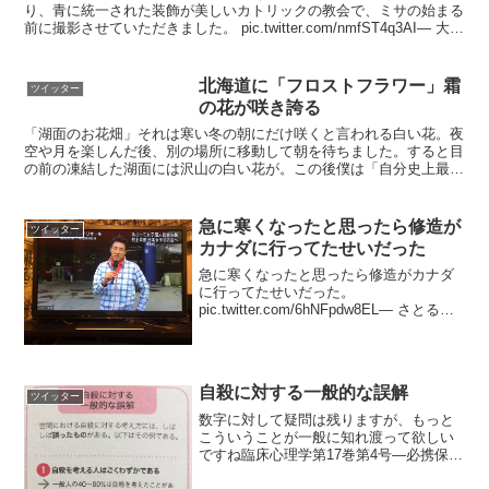
り、青に統一された装飾が美しいカトリックの教会で、ミサの始まる
前に撮影させていただきました。 pic.twitter.com/nmfST4q3AI— 大木
賢 / Ken Ohki ...
北海道に「フロストフラワー」霜
ツイッター
の花が咲き誇る
「湖面のお花畑」それは寒い冬の朝にだけ咲くと言われる白い花。夜
空や月を楽しんだ後、別の場所に移動して朝を待ちました。すると目
の前の凍結した湖面には沢山の白い花が。この後僕は「自分史上最
高」の鮮やかな色を目にすることになります。#フロストフラ...
急に寒くなったと思ったら修造が
ツイッター
カナダに行ってたせいだった
急に寒くなったと思ったら修造がカナダ
に行ってたせいだった。
pic.twitter.com/6hNFpdw8EL— さとる＠
金沢 飯と音楽とデジタルライフ
(@iiizzzwww) 2017年10月5日
自殺に対する一般的な誤解
ツイッター
数字に対して疑問は残りますが、もっと
こういうことが一般に知れ渡って欲しい
ですね臨床心理学第17巻第4号―必携保存
版 臨床心理学実践ガイド ちか🌸CHiKA