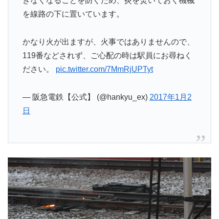
きなくなることを防ぐため、炎を焚いておく機械
を線路の下に置いています。
かなり火が出ますが、火事ではありませんので、
119番などされず、ご心配の時は駅員にお尋ねく
ださい。
pic.twitter.com/7MmRjUPTyt
— 阪急電鉄【公式】 (@hankyu_ex)
2017年1月2
日