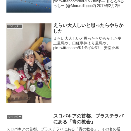
pic.twitter.com/noRTVZhv5p— もるる&る
っちー (@MoruruToppo2) 2017年2月2日
えらい大人しいと思ったらやらか
ツイッター
した
えらい大人しいと思ったらやらかした史
上最悪や、口紅事件より最悪や。
pic.twitter.com/K1rPq94r3J— 安室☆早稀
きゅん (@saki_kyun_) 2016年12月19日
@saki_kyun_ FF外からすみません💦う...
スロバキアの首都、ブラスチラバ
ツイッター
にある「青の教会」
スロバキアの首都、ブラスチラバにある「青の教会」。その名の通