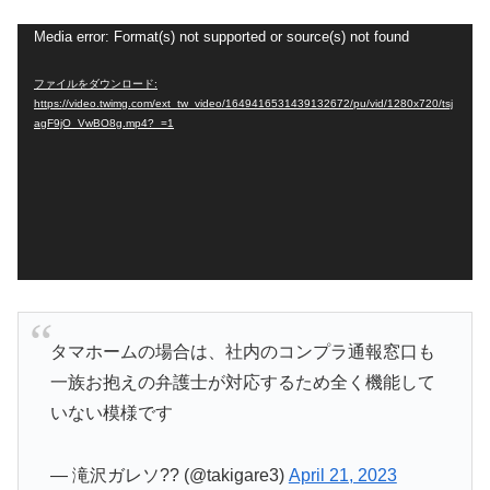
動
Media error: Format(s) not supported or source(s) not found
画
ファイルをダウンロード:
プ
https://video.twimg.com/ext_tw_video/1649416531439132672/pu/vid/1280x720/tsj
agF9jO_VwBO8g.mp4?_=1
レ
ー
ヤ
ー
タマホームの場合は、社内のコンプラ通報窓口も
一族お抱えの弁護士が対応するため全く機能して
いない模様です
— 滝沢ガレソ?? (@takigare3)
April 21, 2023