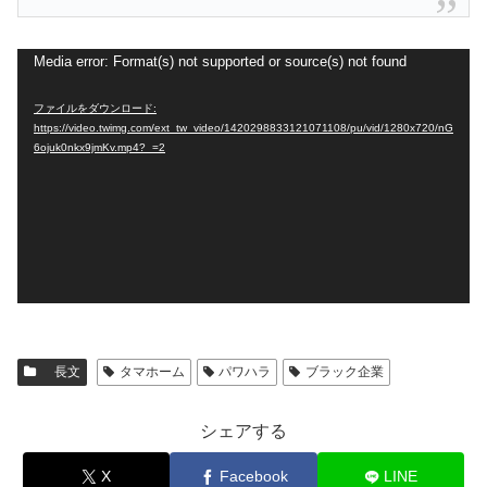
動
Media error: Format(s) not supported or source(s) not found
画
ファイルをダウンロード:
プ
https://video.twimg.com/ext_tw_video/1420298833121071108/pu/vid/1280x720/nG
6ojuk0nkx9jmKv.mp4?_=2
レ
ー
ヤ
ー
長文
タマホーム
パワハラ
ブラック企業
シェアする
X
Facebook
LINE