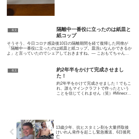
隔離中一番役に立ったのは紙皿と
長文
紙コップ
そうそう、今日コロナ感染後10日の隔離期間を経て復帰した同僚が
「隔離中一番役に立ったのは紙皿と紙コップ。皿洗いなんかできるか
よ」と言っていたのでシェアしておきますね。— こおもてちゃん
(@sazae_tabetai) August 21,...
約2年半をかけて完成させまし
長文
た！
約2年半をかけて完成させました！でもこ
れ、誰もマインクラフトで作ったという
ことを信じてくれません（笑）#Minecraft
#マインクラフト
pic.twitter.com/peEf50lOuV— Kein@マイ
クラ建築 (@keinkan...
13歳少年、抗ヒスタミン剤を大量摂取後
けいれん発作を起こし緊急搬送、6日後死
亡