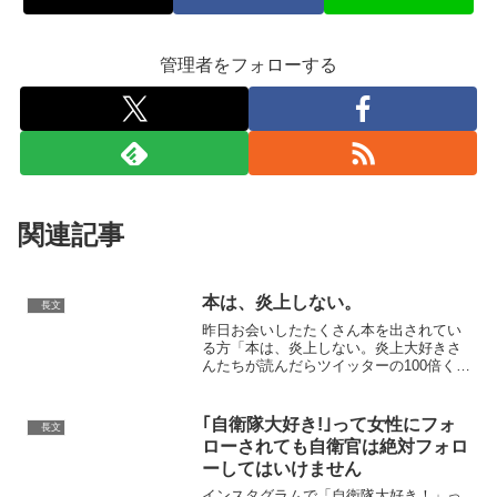
管理者をフォローする
関連記事
本は、炎上しない。
長文
昨日お会いしたたくさん本を出されてい
る方「本は、炎上しない。炎上大好きさ
んたちが読んだらツイッターの100倍くら
い炎上するようなことぎっしり書いて
も、炎上大好きさんたちはタダでできる
娯楽しかしないので、書籍は、何書いて
｢自衛隊大好き!｣って女性にフォ
長文
も絶対、炎上しません」...
ローされても自衛官は絶対フォロ
ーしてはいけません
インスタグラムで「自衛隊大好き！」っ