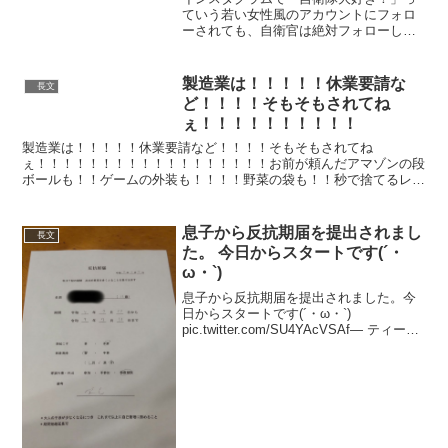
ていう若い女性風のアカウントにフォロ
ーされても、自衛官は絶対フォローして
はいけませんよ。目的は個人情報の収集
です。防大ＯＢ会&父兄会でもかなり問題
になっていますので気をつけて下さい。
製造業は！！！！！休業要請な
長文
pic.twitte...
ど！！！！そもそもされてね
ぇ！！！！！！！！！！
製造業は！！！！！休業要請など！！！！そもそもされてね
ぇ！！！！！！！！！！！！！！！！！！お前が頼んだアマゾンの段
ボールも！！ゲームの外装も！！！！野菜の袋も！！秒で捨てるレシ
ートですら！！！！！！！！！！造ってる人間が！！！いるんだ
よ！...
息子から反抗期届を提出されまし
長文
た。 今日からスタートです(´・
ω・`)
息子から反抗期届を提出されました。今
日からスタートです(´・ω・`)
pic.twitter.com/SU4YAcVSAf— ティーエ
ス?? (@tye_es1) April 10, 2022 この「反
抗期届」は嫁さん作です。最近ちょこち
ょ...