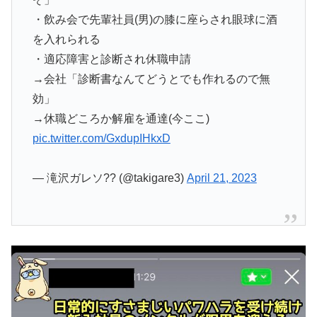
・飲み会で先輩社員(男)の膝に座らされ眼球に酒
を入れられる
・適応障害と診断され休職申請
→会社「診断書なんてどうとでも作れるので無
効」
→休職どころか解雇を通達(今ここ)
pic.twitter.com/GxdupIHkxD
— 滝沢ガレソ?? (@takigare3)
April 21, 2023