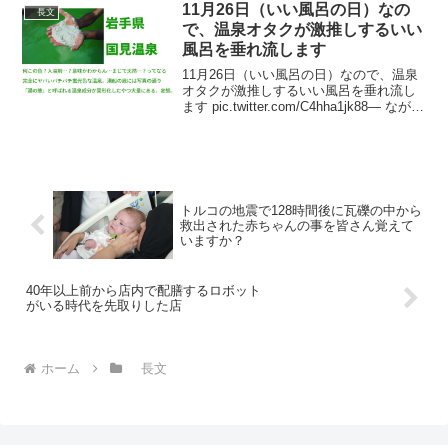
11月26日（いい風呂の日）なの
長文
で、温泉オタクが激推しするいい
風呂を垂れ流します
11月26日（いい風呂の日）なので、温泉
オタクが激推しするいい風呂を垂れ流し
ます pic.twitter.com/C4hha1jk88— ながち
/ 温泉オタク (@onsen_nagachi) 2019年
11月25日奈良田温泉は台風19号...
トルコの地震で128時間後に瓦礫の中から
救出された赤ちゃんの事を皆さん覚えて
いますか？
40年以上前から店内で配膳するロボット
がいる時代を先取りした店
ホーム
長文