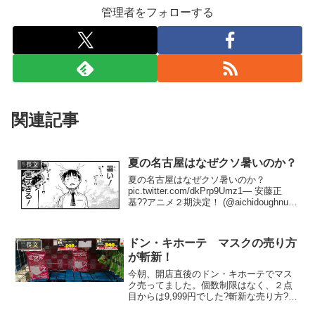
管理者をフォローする
関連記事
夏の名古屋はなぜクソ暑いのか？
長文
夏の名古屋はなぜクソ暑いのか？
pic.twitter.com/dkPrp9Umz1— 安藤正
基??アニメ２期決定！ (@aichidoughnut)
2019年8月1日
ドン・キホーテ マスクの売り方
長文
が斬新！
今朝、開店直後のドン・キホーテでマス
ク売ってました。個数制限はなく、２点
目からは9,999円でした?斬新な売り方?
pic.twitter.com/eNUriYQb9e— こばりん