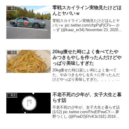
(@koba_rin_0801) 2020年3月7日マスク...
零戦スカイライン実物見たけどほ
長文
んとヤバいｗ
零戦スカイライン実物見たけどほんとヤ
バいｗ pic.twitter.com/zhpPqPjCFs— か
～ず (@kaaz_er34) November 23, 2020
横から…1枚2枚目「外見だけかなぁ…」3
枚目「んん！」4枚目「んんんー...
20kg痩せた時によく食べてたや
長文
みつきもやしを作ったんだけどや
っぱり美味しすぎた
20kg痩せた時口寂しい時によく食べて
た、やみつきもやしを久々に作ったんだ
けどやっぱり美味しすぎた、、、、、、
これ80gあたりp:1.1g f:0.5g c:2g で全部1
袋食べても約90kcalだから是非是非作っ
て欲しい?????簡単すぎ...
不老不死の少年が、女子大生と暮
長文
らす話
不老不死の少年が、女子大生と暮らす話
(1/12) pic.twitter.com/FhuElPewCY— 夢
野つくし (@PneD7j6YvK3c31E) 2019年4
月27日不老不死の少年が、女子大生と暮
らす話(2/12) pic.twi...