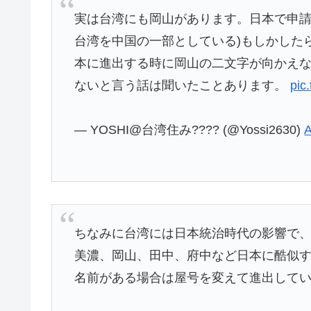
実は台湾にも岡山があります。日本で申請
台湾を中国の一部としている)もしかした
本に進出する時に岡山の二文字が向かえ
ないと言う話は聞いたことあります。
pic
— YOSHI@台湾住み???? (@Yossi2630)
A
ちなみに台湾には日本統治時代の影響で
美濃、岡山、田中、府中など日本に酷似
名前がある場合は屋号を変えて進出して