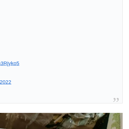
い
xn3Rjyko5
 2022