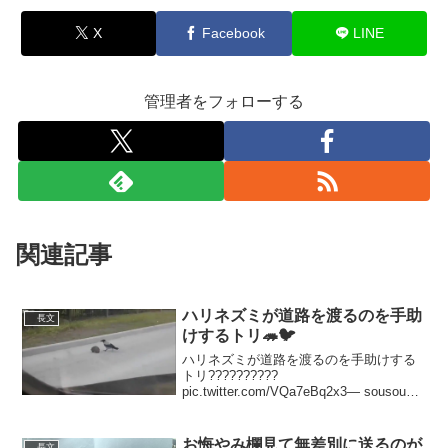
X
Facebook
LINE
管理者をフォローする
関連記事
ハリネズミが道路を渡るのを手助
長文
けするトリ🦔🐦
ハリネズミが道路を渡るのを手助けする
トリ??????????
pic.twitter.com/VQa7eBq2x3— sousou
(@kimama77777) 2020年5月21日ハリネ
ズミが道路を渡ったら去ってゆく鳥…明
らかに渡らせてる...
お悔やみ欄見て無差別に送るのが
長文