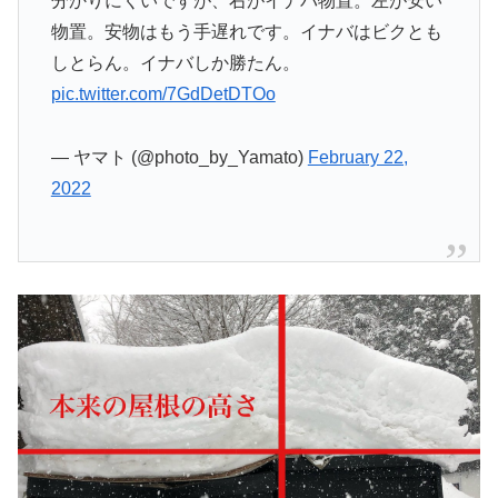
分かりにくいですが、右がイナバ物置。左が安い
物置。安物はもう手遅れです。イナバはビクとも
しとらん。イナバしか勝たん。
pic.twitter.com/7GdDetDTOo
— ヤマト (@photo_by_Yamato)
February 22,
2022