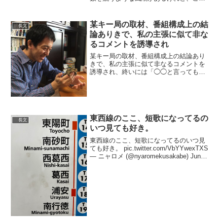
はたった一つの「いいね」で幸せになれ
るという歌です?? #サラダ記念日— 俵万
智 (@tawara_machi) July 6, 2...
某キー局の取材、番組構成上の結
長文
論ありきで、私の主張に似て非な
るコメントを誘導され
某キー局の取材、番組構成上の結論あり
きで、私の主張に似て非なるコメントを
誘導され、終いには「◯◯と言ってもら
えますか？」と。頑なに拒否したらギャ
ラ有のお蔵入りに。結論に沿ったコメン
トをくれる専門家をこれから探すとのこ
と。ストレスで背中つった...
東西線のここ、短歌になってるの
長文
いつ見ても好き。
東西線のここ、短歌になってるのいつ見
ても好き。 pic.twitter.com/VbYYwexTXS
— ニャロメ (@nyaromekusakabe) June
28, 2022 上りは葛西から東陽町にかけ
て、『車両が10以上あるのに、それ...