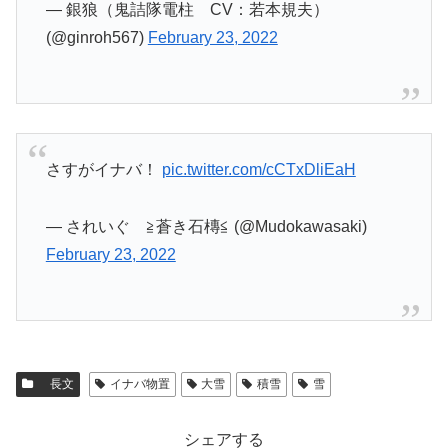
— 銀狼（鬼詰隊電柱 CV：若本規夫）
(@ginroh567)
February 23, 2022
さすがイナバ！
pic.twitter.com/cCTxDliEaH
— されいぐ ≧蒼き石槫≦ (@Mudokawasaki)
February 23, 2022
長文
イナバ物置
大雪
積雪
雪
シェアする