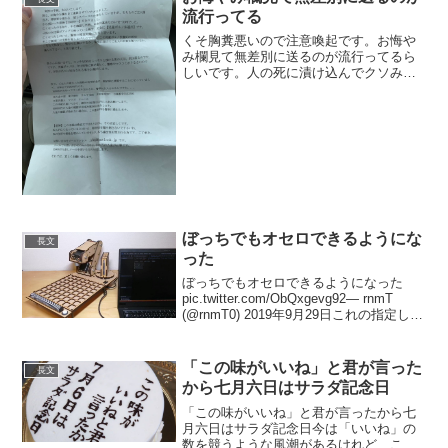
流行ってる
くそ胸糞悪いので注意喚起です。お悔や
み欄見て無差別に送るのが流行ってるら
しいです。人の死に漬け込んでクソみた
いな詐欺やってる奴は痛い目みてほし
い。それにしてもアホな文書書くよな。
口座もネットだし名前も偽名だろうから
足はつかないかもしれんけど...
ぼっちでもオセロできるようにな
長文
った
ぼっちでもオセロできるようになった
pic.twitter.com/ObQxgevg92— rnmT
(@rnmT0) 2019年9月29日これの指定した
マスにコマを置いてくれるロボットは知
ってるけど、手動で置いたコマまで認識
してくれるのす...
「この味がいいね」と君が言った
長文
から七月六日はサラダ記念日
「この味がいいね」と君が言ったから七
月六日はサラダ記念日今は「いいね」の
数を競うような風潮があるけれど、これ