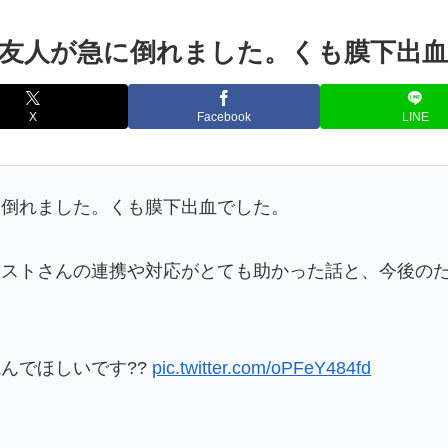
友人が急に倒れました。くも膜下出
X
Facebook
LINE
に倒れました。くも膜下出血でした。
ャストさんの連携や対応がとても助かった話と、今後の
んでほしいです??
pic.twitter.com/oPFeY484fd