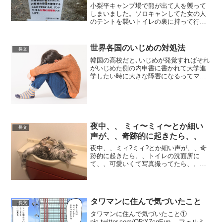
小梨平キャンプ場で熊が出て人を襲って
しまいました。ソロキャンしてた女の人
のテントを襲いトイレの裏に持って行か
れたみたいです。テントの中に食料があ
ると熊が学習したみたいです。その熊は
まだ捕獲されてません。5～6頭出たみた
世界各国のいじめの対処法
長文
いです。今日から閉鎖で...
韓国の高校だと､いじめが発覚すればそれ
がいじめた側の内申書に書かれて大学進
学したい時に大きな障害になるってマ
ジ？それ日本でも採用してよ— ??瑞華??
(@mizuka32101) 2019年4月4日やっぱり､
加害者側に問題があると見て対処...
夜中、、 ミィ〜ミィ〜とか細い
長文
声が、、奇跡的に起きたら、、
夜中、、ミィ?ミィ?とか細い声が、、奇
跡的に起きたら、、トイレの洗面所に
て、、可愛いくて写真撮ってたら、、ど
うやらSOSだったようで、、身体が大き
くなり過ぎて出られなかったみた
い、、??いつからいたの??????
pic.twitter.c...
タワマンに住んで気づいたこと
長文
タワマンに住んで気づいたこと①
pic.twitter.com/Q5tX7cqEun— フェルミ