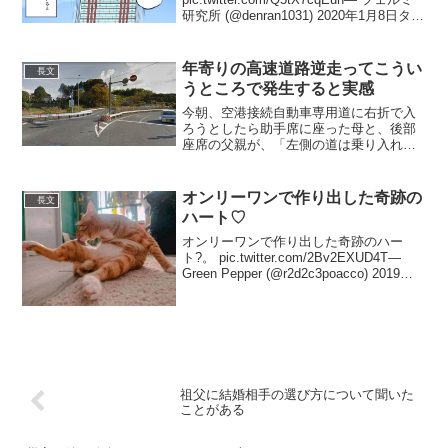
研究所 (@denran1031) 2020年1月8日タワ
マンに住んで気づいたこと②
pic.twitter.com/7h1LmlVeqs— フ...
年寄りの高速道路逆走ってこうい
長文
うところで発生すると実感
今朝、空港接続自動車専用道に右折で入
ろうとしたら助手席に座った母と、後部
座席の父親が、「左側の道は乗り入れ禁
止って書いてある。右に行かないといけ
ない。」と強烈に主張。無視して左側の
道に入ったが、年寄りの高速道路逆走っ
オンリーワンで作り出した奇跡の
長文
てこういうところで発生す...
ハート♡
オンリーワンで作り出した奇跡のハー
ト?。 pic.twitter.com/2Bv2EXUD4T—
Green Pepper (@r2d2c3poacco) 2019年
10月17日
祖父に結婚相手の選び方について聞いた
ことがある