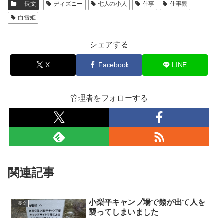
長文
ディズニー
七人の小人
仕事
仕事観
白雪姫
シェアする
X
Facebook
LINE
管理者をフォローする
関連記事
小梨平キャンプ場で熊が出て人を
長文
襲ってしまいました