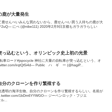
の鹿が大量発生
て鹿せんべいみんな買わないから、鹿せんべい買う人待ちの鹿が大
IyweoF2uQ— にべ (@nibe111) 2020年2月9日京都もガラガラらしい
突っ込むという、オリンピック史上初の光景
Road#自転車ロード#jspocycle 神社に大量の自転車が突っ込むという、オ
r.com/irqtQt5i4d— Public ハ ギ ー (@hagiP...
自分のクローンを作り繁殖する
色透明の海洋生物。自分のクローンを作り繁殖するらしい。名前が
witter.com/1bDm6YYWGO— ジーベンロック・フジエ
ル...