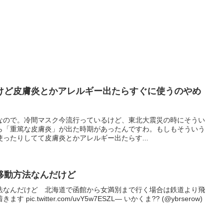
けど皮膚炎とかアレルギー出たらすぐに使うのやめ
なので。冷間マスク今流行っているけど、東北大震災の時にそうい
ら「重篤な皮膚炎」が出た時期があったんですわ。もしもそういう
ったりしてて皮膚炎とかアレルギー出たらす...
移動方法なんだけど
法なんだけど 北海道で函館から女満別まで行く場合は鉄道より飛
c.twitter.com/uvY5w7ESZL— いかくま?? (@ybrserow)