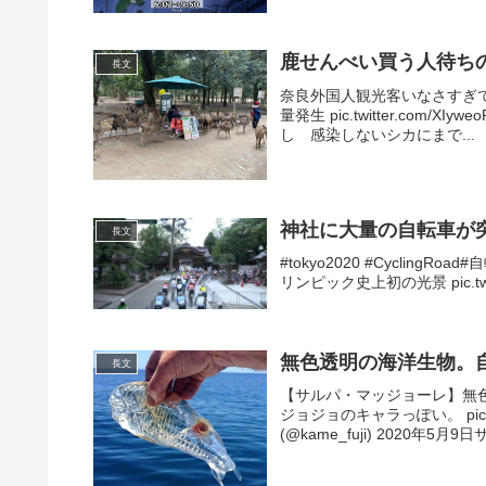
鹿せんべい買う人待ち
長文
奈良外国人観光客いなさすぎ
量発生 pic.twitter.com/X
し 感染しないシカにまで...
神社に大量の自転車が
長文
#tokyo2020 #Cycling
リンピック史上初の光景 pic.twitte
無色透明の海洋生物。
長文
【サルパ・マッジョーレ】無
ジョジョのキャラっぽい。 pic.t
(@kame_fuji) 2020年5月9日サ