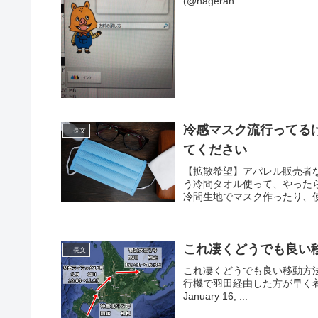
(@hageran...
冷感マスク流行ってる
長文
てください
【拡散希望】アパレル販売者
う冷間タオル使って、やった
冷間生地でマスク作ったり、使
これ凄くどうでも良い
長文
これ凄くどうでも良い移動方
行機で羽田経由した方が早く着きます pi
January 16, ...