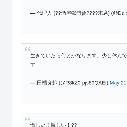
— 代理人 (??酒屋獄門會????末席) (@Dairi
生きていたら何とかなります。少し休ん
す。
— 田端良起 (@R8kZ0rpjs89QAEf)
May 21
悔しい！悔しい！??