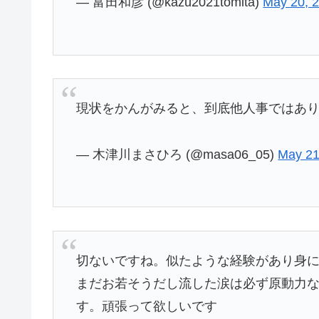
— 富田和彦 (@kazu2021tomita)
May 20, 
現状をかんがみると、到底他人事ではあ
— 木津川まさひろ (@masa06_05)
May 21
切ないですね。似たような経験があり身
まだお若そうだし流した涙は必ず原動力
す。頑張って欲しいです