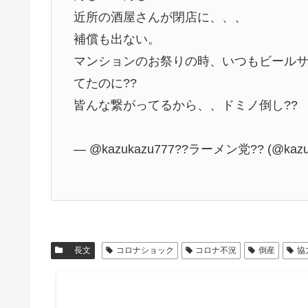
近所の酒屋さんが閉店に、、、
補償も出ない。
マンションのお祭りの時、いつもビール
てたのに??
皆んな繋がってるから、、ドミノ倒し??
— @kazukazu777??ラーメン党?? (@kazu
長文
コロナショック
コロナ不況
倒産
協