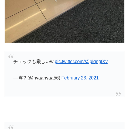
チェックも厳しいw
pic.twitter.com/s5pIqngtXv
— 萌? (@nyaanyaa56)
February 23, 2021