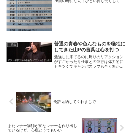
76歳の母になんてひどい押し売りしてる
んだろう。いくら本人同意とはいえ総務
省はこういうのをやめさせるべきじゃな
いのか。もちろん母は契約時のショップ
店員トークを覚えてない...
普通の青春や色んなものを犠牲に
長文
してきた山Pの言葉は心を打つ
勉強しに来てるのに周りのリアクション
がすごかったり仕事との並行は体力的に
もキツくてキャンパスラブも全く無かっ
たしメニューで見て食べてみたいと思っ
てた学食のビビン丼も結局食べれなかっ
たりと一般人だったら経験できたであろ
う普通の青春や色んなもの...
免許返納してくれまじで
またマナー講師が変なマナーを作り出し
ているけど、心底どうでもいい