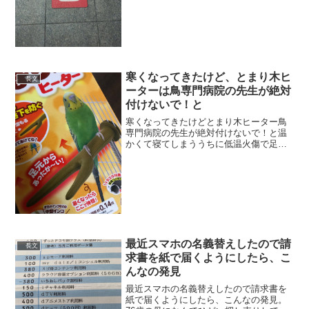
pic.twitter.com/m5QBCvZdjM— けーご@
本とか紹介する人 (@TakadaK5) 2019年
12月15日ヨッCってこ...
寒くなってきたけど、とまり木ヒ
長文
ーターは鳥専門病院の先生が絶対
付けないで！と
寒くなってきたけどとまり木ヒーター鳥
専門病院の先生が絶対付けないで！と温
かくて寝てしまううちに低温火傷で足が
黒くなってしまう子もいるそうです??ネ
ットのレビューに「危険」と記載しても
消されてしまうみたい#とまり木ヒーター
#ペットヒーター ...
最近スマホの名義替えしたので請
長文
求書を紙で届くようにしたら、こ
んなの発見
最近スマホの名義替えしたので請求書を
紙で届くようにしたら、こんなの発見。