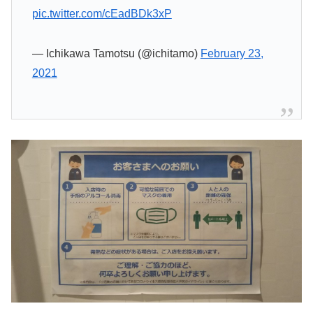
pic.twitter.com/cEadBDk3xP
— Ichikawa Tamotsu (@ichitamo)
February 23,
2021