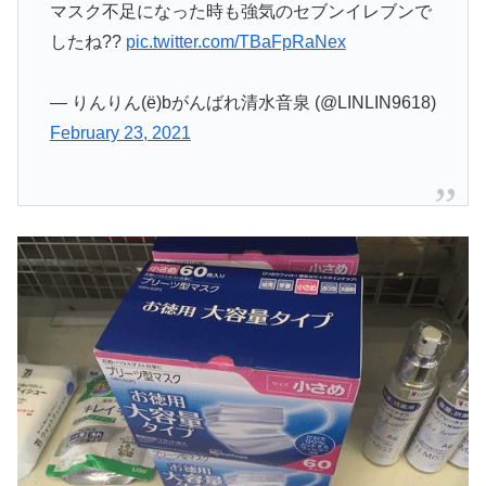
マスク不足になった時も強気のセブンイレブンで
したね??
pic.twitter.com/TBaFpRaNex
— りんりん(ё)bがんばれ清水音泉 (@LINLIN9618)
February 23, 2021