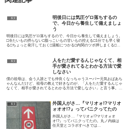
明後日には気圧ゲロ落ちするの
長文
で、今日から養生して備えましょ
う
明後日には気圧ゲロ落ちするので、今日から養生して備えましょう。
□冷たいもの摂らない□脂っこいもの甘いもの控える□1分でも早く寝
る□ちょっと発汗しておく□湯船につかる□内関のツボ押しまくる□ど
うしょうもない時は諦めて寝る大体のことは#全部気圧...
人をただ愛するんじゃなくて、相
長文
手が愛されてるとわかる方法で愛
しなさい
僕の祖母は、会う人誰とでも仲良くなっちゃうスーパー元気おばあち
ゃんなんだけど、祖母の教えで好きなのが、「人をただ愛するんじゃ
なくて、相手が愛されてるとわかる方法で愛しなさい」と言う事。こ
れを実践してきた祖母の事を嫌いな人は見た事がない。まさ...
外国人がさ…『マリオォ!?マリオ
長文
ォオオ!?』ってパニクってたの
外国人がさ…『マリオォ!?マリオォオ
オ!?』ってパニクってたの。丸ノ内線は
任天堂とコラボすべきでは