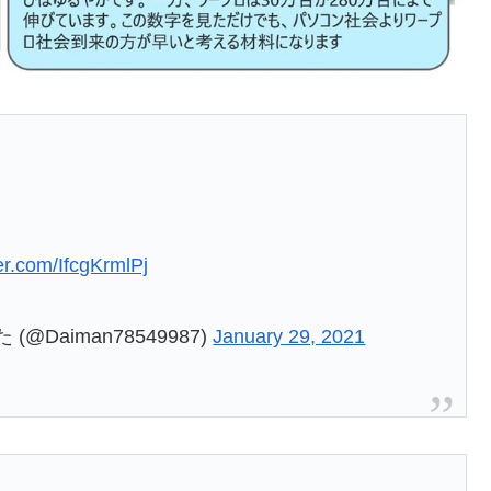
ter.com/IfcgKrmlPj
(@Daiman78549987)
January 29, 2021