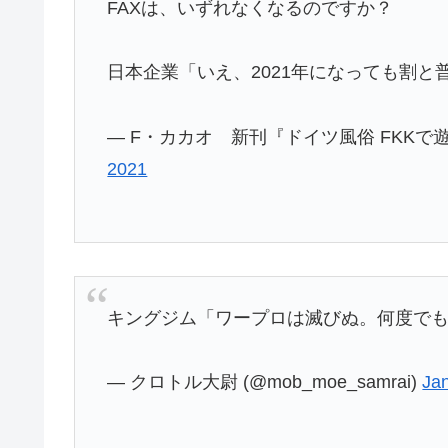
FAXは、いずれなくなるのですか？
日本企業「いえ、2021年になっても割
— F・カカオ 新刊『ドイツ風俗 FKKで遊ん
2021
キングジム「ワープロは滅びぬ。何度で
— クロトル大尉 (@mob_moe_samrai)
Ja