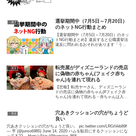
選挙期間中（7月5日～7月20日）
長文
のネットNG行動まとめ
【選挙期間中（7月5日～7月20日）のネッ
トNG行動まとめ】違反すると公職選挙法
違反に問われるおそれがあります「うっ
かり違反」で処罰対象に 選挙期間中に
ネットに書いてはいけない内容まとめ
pic.twitter.com/8X0neea6Zd...
転売屋がディズニーランドの売店
長文
に偽物の赤ちゃん(フェイク赤ち
ゃん)を連れて現れる
【悲報】転売ヤーさん、ディズニーラン
ドの売店に偽物の赤ちゃん(#フェイク赤
ちゃん)を連れて現れる・赤ちゃんは入園
無料・赤ちゃんも「お一人様1点限り」の
対象なので、限定商品を2個買える・子連
れはキャスト(店員)に警戒されづらい・購
穴あきクッションの穴がちょうど
長文
入後はベビー...
良い
穴あきクッションの穴がちょうど良い。 pic.twitter.com/LRGtVeb89f
— 平 (@junso6985) June 14, 2020 ハムを駄目にするクッションにな
ってる??— Ham☆Star (@hamstar_868...