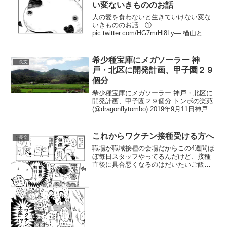
い変ないきもののお話
人の愛を食わないと生きていけない変な
いきもののお話 ①
pic.twitter.com/HG7mrHl8Ly— 楢山とお
る＠ネコマタ荘1巻6/14発売
(@toru_narayama) 2019年5月5日②
pic.twitter.com/...
希少種宝庫にメガソーラー 神
長文
戸・北区に開発計画、甲子園２９
個分
希少種宝庫にメガソーラー 神戸・北区に
開発計画、甲子園２９個分 トンボの楽苑
(@dragonflytombo) 2019年9月11日神戸市
北区山田町の広大な山林に、東京の民間
事業者が、市内最大となる大規模太陽光
発電所（メガソーラー）の建設...
これからワクチン接種受ける方へ
長文
職場が職域接種の会場だからこの4週間ほ
ぼ毎日スタッフやってるんだけど、接種
直後に具合悪くなるのはだいたいご飯食
べてない人だから、みんな空腹でワクチ
ン打ちに行くのはやめようね！— ??すさ
んた?? (@seuss3fun) August 6,...