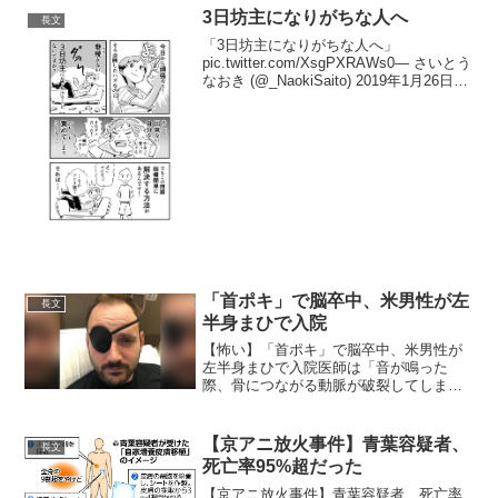
3日坊主になりがちな人へ
長文
「3日坊主になりがちな人へ」
pic.twitter.com/XsgPXRAWs0— さいとう
なおき (@_NaokiSaito) 2019年1月26日だ
がしかし、私に2回目の3日坊主が来ない
ことはまだここだけの話— ポッポ??
(@Po...
「首ポキ」で脳卒中、米男性が左
長文
半身まひで入院
【怖い】「首ポキ」で脳卒中、米男性が
左半身まひで入院医師は「音が鳴った
際、骨につながる動脈が破裂してしまっ
た」と説明。リハビリを経て、現在は自
立した生活を送れているという。
pic.twitter.com/VHPLG8Rj2L— ライブド
【京アニ放火事件】青葉容疑者、
長文
ア...
死亡率95%超だった
【京アニ放火事件】青葉容疑者、死亡率