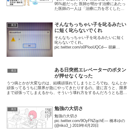
95%超だった 医師が明かす治療にあたっ
た医師の一人は「治療に力を尽くしたの
は、被害者と真相解明のためだ。罪に向
き合ってほしい」と述べた。
pic.twitter.com/czSuISPd9y— ライブド...
そんなちっちゃい子を叱るみたい
長文
に短く叱らないでくれ
そんなちっちゃい子を叱るみたいに短く
叱らないでくれ。
pic.twitter.com/o0PlooUQCd— 胡麻
(@GotoSesame) June 19, 2020 この数分
間でたてつづけに出たダイアログなんで
すけど、このPCもうだめ...
ある日突然エレベーターのボタン
長文
が押せなくなった
うつ病とかが大変なのは、結構頑張れてしまうところでね、なんとか
頑張ってるうちに限界が急にやってきたりするの。逆に言うと、限界
まで頑張ってしまえるから、そういう壊れ方をするんだろうとも思
う。私もちょっと経験がある。以前も書いたけど、ある日突然...
勉強の大切さ
長文
勉強の大切さ
pic.twitter.com/9OyFNZqchE— 橋本ゆの
(@riko3_) 2019年4月20日