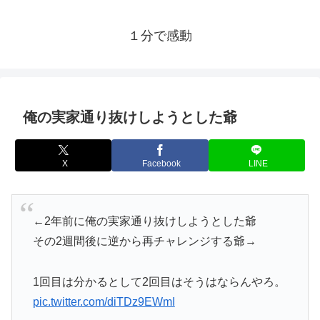
１分で感動
俺の実家通り抜けしようとした爺
X
Facebook
LINE
←2年前に俺の実家通り抜けしようとした爺
その2週間後に逆から再チャレンジする爺→
1回目は分かるとして2回目はそうはならんやろ。
pic.twitter.com/diTDz9EWmI