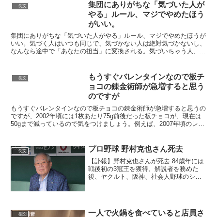
集団にありがちな「気づいた人が
長文
やる」ルール、マジでやめたほう
がいい。
集団にありがちな「気づいた人がやる」ルール、マジでやめたほうが
いい。気づく人はいつも同じで、気づかない人は絶対気づかないし、
なんなら途中で「あなたの担当」に変換される。気づいちゃう人、
200％ストレス。— トシ (@enrique5581)...
もうすぐバレンタインなので板チ
長文
ョコの錬金術師が急増すると思う
のですが
もうすぐバレンタインなので板チョコの錬金術師が急増すると思うの
ですが、2002年頃には1枚あたり75g前後だった板チョコが、現在は
50gまで減っているので気をつけましょう。例えば、2007年頃のレシ
ピに「板チョコ1枚」と書かれていたら70g...
プロ野球 野村克也さん死去
長文
【訃報】野村克也さんが死去 84歳年には
戦後初の3冠王を獲得。解説者を務めた
後、ヤクルト、阪神、社会人野球のシダ
ックス、楽天監督を歴任した。
pic.twitter.com/rfPK9kd9Wn— ライブドア
ニュース (@livedoorn...
一人で火鍋を食べていると店員さ
長文