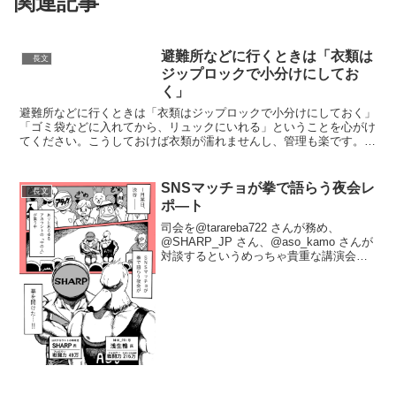
関連記事
避難所などに行くときは「衣類は
長文
ジップロックで小分けにしてお
く」
避難所などに行くときは「衣類はジップロックで小分けにしておく」
「ゴミ袋などに入れてから、リュックにいれる」ということを心がけ
てください。こうしておけば衣類が濡れませんし、管理も楽です。
「替え着を濡らさない」は自衛隊で学ぶ原則の一つでもありま...
SNSマッチョが拳で語らう夜会レ
長文
ポ―ト
司会を@tarareba722 さんが務め、
@SHARP_JP さん、@aso_kamo さんが
対談するというめっちゃ貴重な講演会に
呼んでいただいたので、その様子をレポ
ートにしました① #SNS公式アカウント
Night pic.twitte...