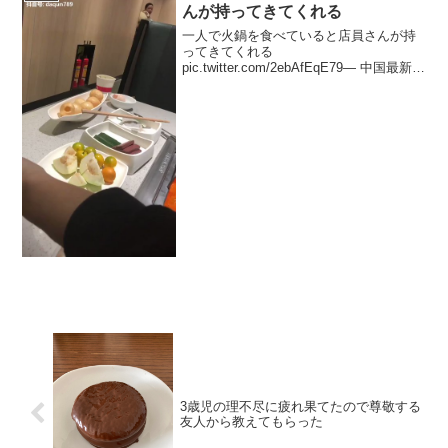
んが持ってきてくれる
一人で火鍋を食べていると店員さんが持
ってきてくれる
pic.twitter.com/2ebAfEqE79— 中国最新情
報(xChina) (@xChina4) 2019年2月9日天
津駐在時代、晩飯一人でたまにクマが鎮
座してる個室に通されたの...
3歳児の理不尽に疲れ果てたので尊敬する
友人から教えてもらった