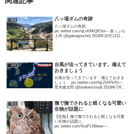
関連記事
八ッ場ダムの奇跡
長文
八ッ場ダムの奇跡。
pic.twitter.com/qLxKMrQKSd— 崖っぷち
上州 (@gakeppuche) 2019年10月12日こ
んだけの水ダム無しで普通に流れてた
ら…って考えると怖いですね。— 2ヶ月
先で生きてるふうぽん@G＋...
台風が迫ってきています。備えて
長文
おきましょう
台風が迫ってきています．備えておきま
しょう． pic.twitter.com/fqLZIAPkXh—
荒木健太郎 (@arakencloud) 2019年7月26
日台風の進路予想図です。
pic.twitter.com/GFzYJw5tP6...
撫で撫でされると眠くなる可愛い
長文
生物が話題に
【悲報】撫で撫でされると眠くなる可愛
い生物が話題に。
pic.twitter.com/4zqPLN9wiw—
MISOKIN??ミソキン【YouTuber】