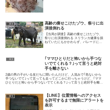
(@nakamanian) 2020年2月2日鳥「かなり
眠気を感じた」— 高等専門...
高齢の痩せこけたゾウ、祭りに出
長文
演後倒れる
【当局が調査】高齢の痩せこけたゾウ、
祭りに出演後倒れる スリランカ健康を損
ねていたにもかかわらず、パレードに無
理やり出演させられていたという。SNS
では抗議の声が広がっていた。
pic.twitter.com/AN95v1IW2e— ライブ...
｢ママひとりだと怖いから手つな
長文
いでてくれる？｣って言うと絶対
手を離さない
2歳の男の子がいる友だちに聞いたんだけど、人混みで｢危ないから
手つないでて｣って言っても走ってどこかに行っちゃうけど、｢ママ
ひとりだと怖いから手つないでてくれる？｣って言うと絶対手を離さ
ないらしい。かわいすぎるので男の子ママはぜひ実践してみ...
【LINE】位置情報へのアクセス
長文
を許可するまで無限にアラートを
表示