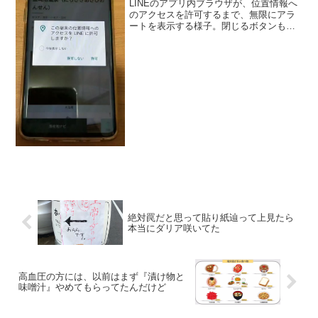
LINEのアプリ内ブラウザが、位置情報へ
のアクセスを許可するまで、無限にアラ
ートを表示する様子。閉じるボタンも押
せず、戻るキーも効かない等、お行儀が
悪い。そういえば、アラート表示を無限
ループさせた人が兵庫県警に逮捕された
事例あったけど、LI...
絶対罠だと思って貼り紙辿って上見たら
本当にダリア咲いてた
高血圧の方には、以前はまず『漬け物と
味噌汁』やめてもらってたんだけど