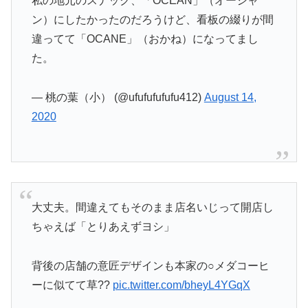
私の地元のスナック、「OCEAN」（オーシャ
ン）にしたかったのだろうけど、看板の綴りが間
違ってて「OCANE」（おかね）になってまし
た。
— 桃の葉（小） (@ufufufufufu412)
August 14,
2020
大丈夫。間違えてもそのまま店名いじって開店し
ちゃえば「とりあえずヨシ」
背後の店舗の意匠デザインも本家の○メダコーヒ
ーに似てて草??
pic.twitter.com/bheyL4YGqX