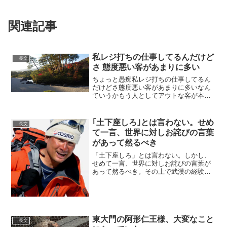
関連記事
私レジ打ちの仕事してるんだけど
長文
さ 態度悪い客があまりに多い
ちょっと愚痴私レジ打ちの仕事してるん
だけどさ態度悪い客があまりに多いなん
ていうかもう人としてアウトな客が本当
に多い日本人は礼儀正しいは嘘だって接
客してるとよくわかる客の3?4割が態度悪
いのは流石にストレス溜まるもう義務教
｢土下座しろ｣とは言わない。せめ
長文
育で人との接し方を学...
て一言、世界に対しお詫びの言葉
があって然るべき
「土下座しろ」とは言わない。しかし、
せめて一言、世界に対しお詫びの言葉が
あって然るべき。その上で武漢の経験か
らくるアドバイスを世界に向け発するの
が道理。また、この様な横柄な態度を取
る事により、海外で生活されている多く
の中国人が「差別の対象」...
東大門の阿形仁王様、大変なこと
長文