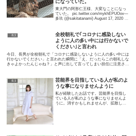
になっていた。
東大門の阿形仁王様、大変なことになっ
ていた。 pic.twitter.com/mykhEPUOov—
多玖 (@sakitatanami) August 17, 2020 こ
んな状態だそうです??
pic.twitter.com/2B0tj...
全校朝礼で｢コロナに感染しない
長文
ように人の多い中には行かないで
ください｣と言われ
今日、長男が全校朝礼で「コロナに感染しないように人の多い中には
行かないでください」と言われた瞬間に「え、だったらこの朝礼しな
きゃよかったんじゃね？」と声に出して言ってしまい担任に注意され
たらしいのだけど。…何一つ間違ってなくないですか？— ...
芸能界を目指している人が私のよ
長文
うな事になりませんように
私が経験したお話です。芸能界を目指し
ている人が私のような事になりませんよ
うに。消すかもしれませんが、拡散して
くださると嬉しいです。
pic.twitter.com/pibzz16Ccx— 心愛
(@choco_cocoh83) 2019年9...