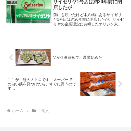
サイゼリヤ1号店は約20年前に閉
長文
店したが
前にも呟いたけど本八幡にあるサイゼリ
ヤ1号店は約20年前に閉店したが、サイゼ
リヤの企業理念に共鳴したオリジン東秀
の創業者が記念館として残すべきと提案
しそれに賛同した地元経営者仲間が保存
会を作り今に至るまで家賃を払い続け非
営利で1号店を保存し...
父が仕事辞めて、農業始めた
ここが…鮭の大トロです…スーパーでこ
の白い筋を見つけたら、すぐに買うので
す…
ホーム
長文