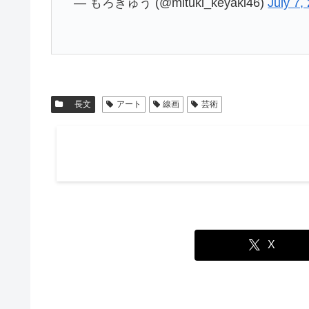
— もろきゅう (@mituki_keyaki46)
July 7,
長文
アート
線画
芸術
X