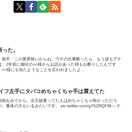
断った。
。相手「この業界狭いからね、ウチの仕事断ったら、もう誰もアナ
は、2年前に御社の○○様からお話があった時もお断りしたんです
○○様にも似たようなことを言われましたよ...
ナイフ左手にタバコめちゃくちゃ手は震えてた
動画をみてから。京王線乗ってた人はめちゃくちゃ怖かっただろ
方もいるみたいです。 pic.twitter.com/gY520lQFIB— チ