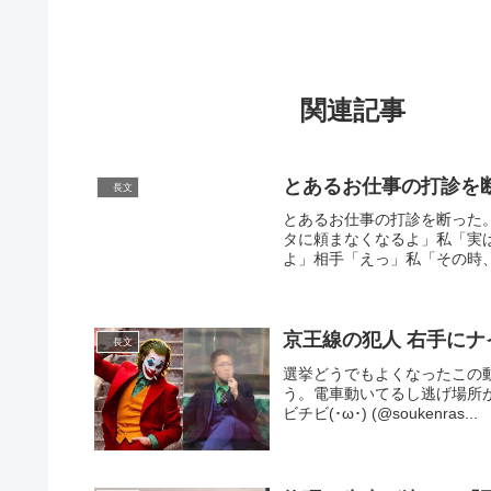
関連記事
とあるお仕事の打診を
長文
とあるお仕事の打診を断った
タに頼まなくなるよ」私「実
よ」相手「えっ」私「その時、
京王線の犯人 右手に
長文
選挙どうでもよくなったこの
う。電車動いてるし逃げ場所が。重体の
ビチビ(･ω･) (@soukenras...