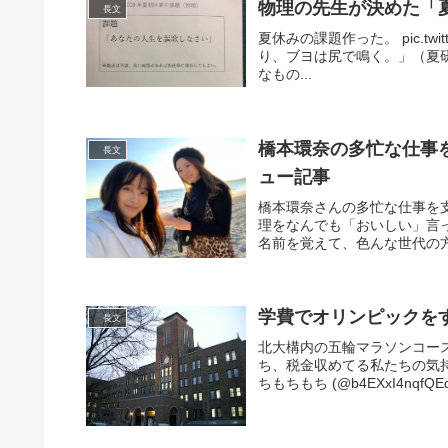
物理の先生が決めた「
長文
夏休みの課題作った。 pic.twitte
り、ブヨは尻で鳴く。」（夏研1日
なもの...
橋本環奈の多忙な仕事
長文
ュー記事
橋本環奈さんの多忙な仕事を
理をなんでも「おいしい」言
名前を覚えて、色んな世代の方
学費でオリンピックを
長文
北大構内の五輪マラソンコー
ち、税金収めてる私たちの気持ちは
ちもちもち (@b4EXxI4nqfQEdE