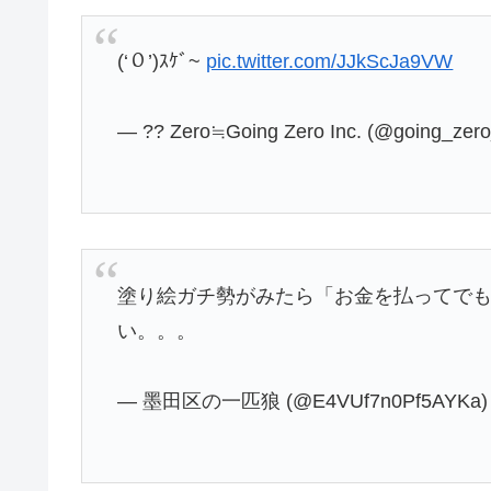
(‘０’)ｽｹﾞ~
pic.twitter.com/JJkScJa9VW
— ?? Zero≒Going Zero Inc. (@going_zero
塗り絵ガチ勢がみたら「お金を払ってでも
い。。。
— 墨田区の一匹狼 (@E4VUf7n0Pf5AYKa