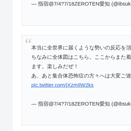
— 指宿@7/4?7/18ZEROTEN愛知 (@ibsuki
本当に全世界に届くような勢いの反応を
ちなみに全体図はこちら。ここからまた
ます。楽しみだぜ！
あ、あと集合体恐怖症の方々へは大変ご
pic.twitter.com/jXzmIlW2ks
— 指宿@7/4?7/18ZEROTEN愛知 (@ibsuki