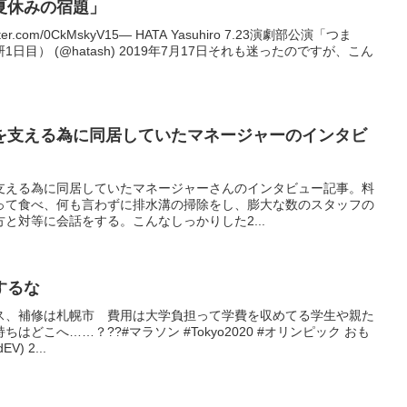
夏休みの宿題」
r.com/0CkMskyV15— HATA Yasuhiro 7.23演劇部公演「つま
目） (@hatash) 2019年7月17日それも迷ったのですが、こん
を支える為に同居していたマネージャーのインタビ
支える為に同居していたマネージャーさんのインタビュー記事。料
って食べ、何も言わずに排水溝の掃除をし、膨大な数のスタッフの
と対等に会話をする。こんなしっかりした2...
するな
ス、補修は札幌市 費用は大学負担って学費を収めてる学生や親た
どこへ……？??#マラソン #Tokyo2020 #オリンピック おも
V) 2...