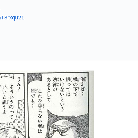
ね
EaT8rxqu21