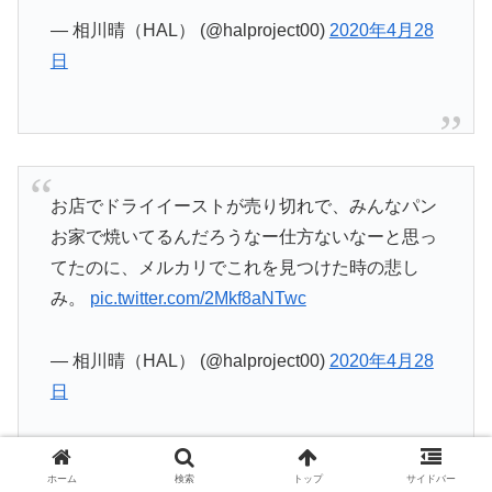
— 相川晴（HAL） (@halproject00)
2020年4月28
日
お店でドライイーストが売り切れで、みんなパン
お家で焼いてるんだろうなー仕方ないなーと思っ
てたのに、メルカリでこれを見つけた時の悲し
み。
pic.twitter.com/2Mkf8aNTwc
— 相川晴（HAL） (@halproject00)
2020年4月28
日
ホーム
検索
トップ
サイドバー