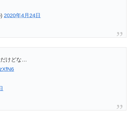
o)
2020年4月24日
んだけどな…
tzXfN6
日