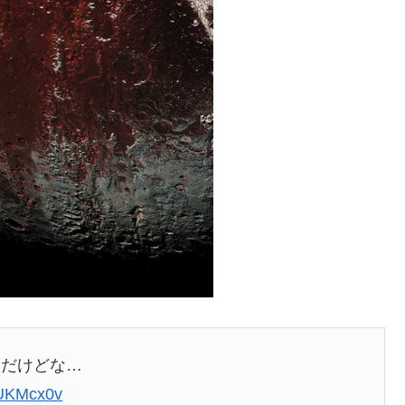
んだけどな…
jHUKMcx0v