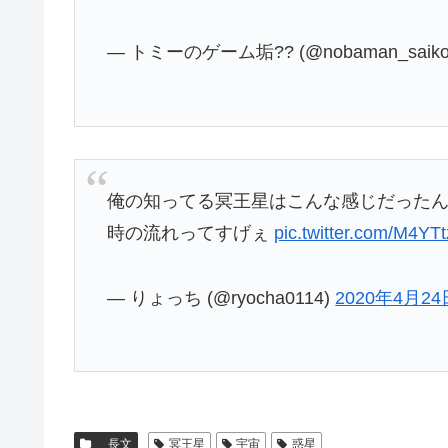
— トミーのゲーム垢?? (@nobaman_saik
俺の知ってる冥王星はこんな感じだった
時の流れってすげぇ
pic.twitter.com/M4YT
— りょっち (@ryocha0114)
2020年4月24
長文
冥王星
宇宙
惑星