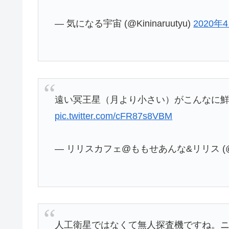
— 気になる宇宙 (@Kininaruutyu)
2020年
遠い冥王星（月より小さい）がこんなに
pic.twitter.com/cFR87s8VBM
— リリスカフェ@ももせあんな&リリス (@L
人工衛星ではなくて無人探査機ですね。ニ