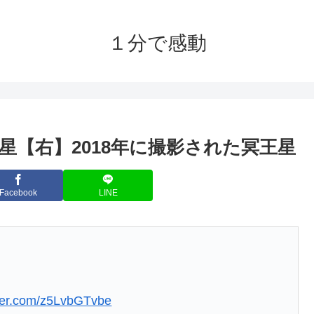
１分で感動
王星【右】2018年に撮影された冥王星
Facebook
LINE
tter.com/z5LvbGTvbe