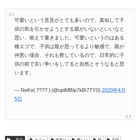
可愛いという意見がとても多いので、真似して子
供の気を引かせようとする親がいないといいなと
思い、敢えて書きました。可愛いというのはある
種エゴで、子供は親が思ってるより敏感で、親が
仲悪い場合、それも察しているので、日常的に子
供の前で言い争いをしてると自然とそうなると思
います。
— NeKo( ???? ) (@uptMBlp7kBl7TY0)
2020年4月
5日
長文
カフェ
仲直り
優しい
娘
子供