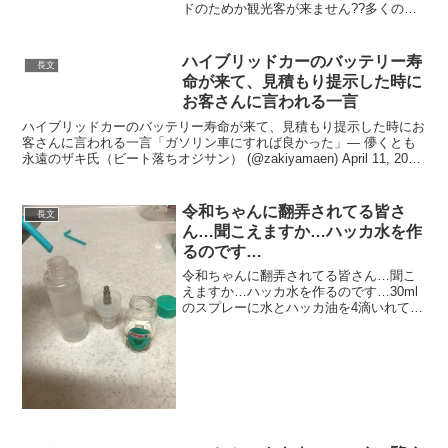
ドのためか観光客が来ません??多くのお
店がお客様を迎えようと早い内から営業
を再開し、農家さんや漁師さんも美味し
い野菜やお魚を沢山おろしています。銘
ハイブリッドカーのバッテリー寿
長文
菓や名物、商品が沢山...
命が来て、見積もり提示した時に
お客さんに言われる一言
ハイブリッドカーのバッテリー寿命が来て、見積もり提示した時にお
客さんに言われる一言「ガソリン車にすれば良かった」— 儚くとも
永遠のザキ氏（ビート落ちオジサン） (@zakiyamaen) April 11, 2021
ハイブリッドカーを買う...
令和ちゃんに翻弄されてる皆さ
長文
ん…聞こえますか…ハッカ水を作
るのです…
令和ちゃんに翻弄されてる皆さん…聞こ
えますか…ハッカ水を作るのです…30ml
のスプレーに水とハッカ油を4滴いれて振
るだけです…首に吹くと体感温度が2度下
がります…虫除け効果も…顔面に吹くと
眠気が消え口に吹くとフ○スクにもなりま
す…さあ、一夏...