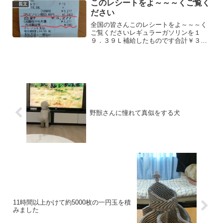
このレシートをよ～～～くご覧く
長文
ださい
全国の皆さんこのレシートをよ～～～く
ご覧くださいレギュラーガソリンを１
９．３９Ｌ補給したものです合計￥３，
２７７円ですこのうちガソリン税が
￥１，０４３円そして別に消費税が￥２
９８円ですなんと３分の１以上が税金で
す政治に怒りましょうよ【拡散希...
野獣さんに憧れて真似をする犬
11時間以上かけて約5000枚の一円玉を積
みました