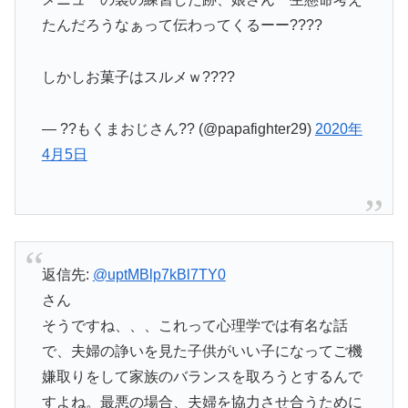
たんだろうなぁって伝わってくるーー????
しかしお菓子はスルメｗ????
— ??もくまおじさん?? (@papafighter29)
2020年
4月5日
返信先:
@uptMBlp7kBl7TY0
さん
そうですね、、、これって心理学では有名な話
で、夫婦の諍いを見た子供がいい子になってご機
嫌取りをして家族のバランスを取ろうとするんで
すよね。最悪の場合、夫婦を協力させ合うために