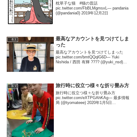
枕草子な猫 #猫の昔話
pic.twitter.com/FbBLMgmsxL— pandania
(@pandania0) 2019年12月2日
最高なアカウントを見つけてしま
長文
った
最高なアカウントを見つけてしまった
pic.twitter.com/bmtQQqlG6D— Yuki
Nishida / 西田 有輝 ???? (@yuki_nsd)
2019年9月8日着てる服のサイズ感とか、
毎回同じ場所で撮ってるとこがい...
旅行時に役立つ様々な折り畳み方
長文
旅行時に役立つ様々な折り畳み方
pic.twitter.com/eXTPGAhKAg— 最多情報
局 (@tyomateee) 2020年1月5日
@kalos_tv さんのやつもメッチャ参考に
なる pic.twitter.com/hRVL9bF...