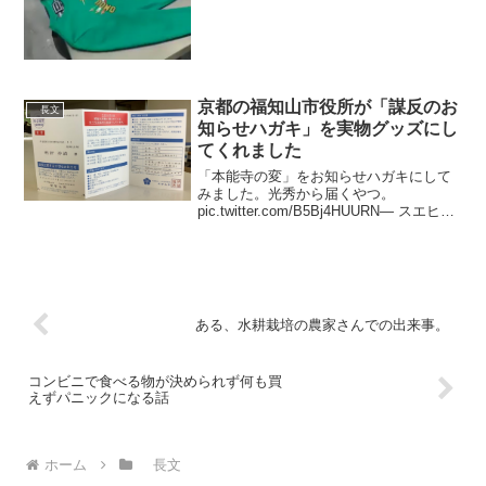
京都の福知山市役所が「謀反のお
長文
知らせハガキ」を実物グッズにし
てくれました
「本能寺の変」をお知らせハガキにして
みました。光秀から届くやつ。
pic.twitter.com/B5Bj4HUURN— スエヒロ
(@numrock) 2020年1月30日おまけです。
個人情報の保護シール。 pic.twitter.com...
ある、水耕栽培の農家さんでの出来事。
コンビニで食べる物が決められず何も買
えずパニックになる話
ホーム
長文