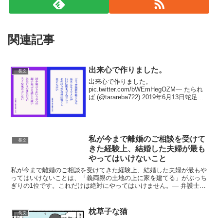
関連記事
出来心で作りました。
長文
出来心で作りました。
pic.twitter.com/bWEmHegOZM— たられ
ば (@tarareba722) 2019年6月13日蛇足。
pic.twitter.com/y817yl2QcX— たられば
(@tarareba722)...
私が今まで離婚のご相談を受けて
長文
きた経験上、結婚した夫婦が最も
やってはいけないこと
私が今まで離婚のご相談を受けてきた経験上、結婚した夫婦が最もや
ってはいけないことは、「義両親の土地の上に家を建てる」がぶっち
ぎりの1位です。これだけは絶対にやってはいけません。— 弁護士中
村剛（離婚・不貞メイン） (@take_naka_l...
枕草子な猫
長文