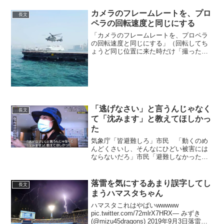
pic.twitter.com/...
カメラのフレームレートを、プロ
長文
ペラの回転速度と同じにする
「カメラのフレームレートを、プロペラ
の回転速度と同じにする」（回転してち
ょうど同じ位置に来た時だけ「撮った」
画が並ぶ）理屈は理解できるけど、絵面
のせいで自分の中のアホの子の「なにこ
れーー！！！ふしぎ！！！！」の方が勝
ってしまう。pic.tw...
「逃げなさい」と言うんじゃなく
長文
て「沈みます」と教えてほしかっ
た
気象庁「皆避難しろ」市民 「動くのめ
んどくさいし、そんなにひどい被害には
ならないだろ」市民「避難しなかったせ
いで被害にあった。役所が悪い」実際に
あったからなこれ#緊急放流
pic.twitter.com/wZJfi6KxzO— yotiyo...
落雷を気にするあまり誤字してし
長文
まうハマスタちゃん
ハマスタこれはやばいwwwww
pic.twitter.com/72mlrX7HRX— みずき
(@mizu45dragons) 2019年9月3日落雷を