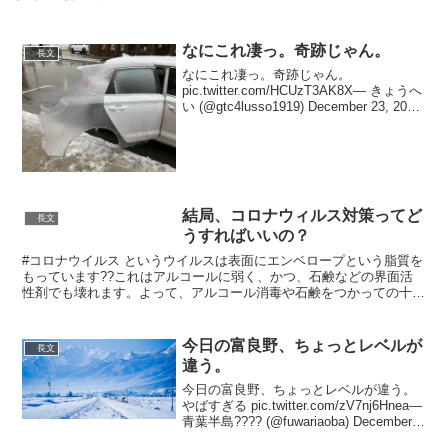
なにこれ凄っ。奇跡じゃん。
長文
なにこれ凄っ。奇跡じゃん。
pic.twitter.com/HCUzT3AK8X— きょうへ
い (@gtc4lusso1919) December 23, 2020
とある海外ではこういうことがあったみ
たいです pic.twitter.co...
結局、コロナウィルス対策ってど
長文
うすればいいの？
#コロナウイルス というウイルスは表面にエンベロープという脂質を
もっています??これはアルコールに弱く、かつ、石鹸などの界面活
性剤でも壊れます。よって、アルコール消毒や石鹸をつかっての十分
な手洗いでウイルスは容易に不活化します。— 峰 宗太...
今日の富良野、ちょっとレベルが
長文
違う。
今日の富良野、ちょっとレベルが違う。
やばすぎる pic.twitter.com/zV7nj6Hnea—
青葉半島???? (@fuwariaoba) December
31, 2020 これを思い出しました