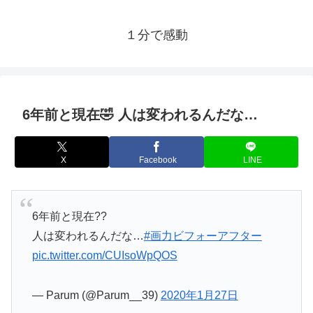
１分で感動
6年前と現在🤣 人は変われるんだな…
X
Facebook
LINE
6年前と現在??
人は変われるんだな…
#画力ビフォーアフター
pic.twitter.com/CUIsoWpQOS
— Parum (@Parum__39)
2020年1月27日