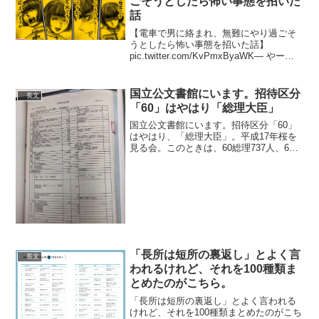
ごそうとしたら怖い事態を招いた
話
【電車で男に絡まれ、無難にやり過ごそ
うとしたら怖い事態を招いた話】
pic.twitter.com/KvPmxByaWK— やーこ
(@yalalalalalala) February 1, 2023 #やー
こ草子空想画テーマソング、脳内再...
国立公文書館にいます。招待区分
長文
「60」はやはり「総理大臣」
国立公文書館にいます。招待区分「60」
はやはり、「総理大臣」。平成17年桜を
見る会。このときは、60総理737人、61
自民党1483人。62公明党200人、６５官
房長官132人、66官房副長官192人。60か
ら63が総理大臣推薦者のくくり。...
「長所は短所の裏返し」とよく言
長文
われるけれど、それを100種類ま
とめたのがこちら。
「長所は短所の裏返し」とよく言われる
けれど、それを100種類まとめたのがこち