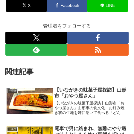
X
Facebook
LINE
管理者をフォローする
関連記事
【いながきの駄菓子屋探訪】山形
長文
市「おやつ屋さん」
【いながきの駄菓子屋探訪】山形市「お
やつ屋さん」山形市の食文化、お好み焼
き状の生地を箸に巻いて食べる「どんど
ん焼き」。このお店は駄菓子屋ではない
が、200円前後でお腹いっぱいになれる食
べ物という点に駄菓子屋に近いものを感
電車で男に絡まれ、無難にやり過
長文
じた。なにより一切の...