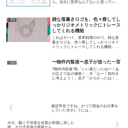
ら。自分に長所なんてないと思っている
人も、これを見たら一撃で意識が変わ
る。 pic.twitter.com/YjDiXBA4HV— 八木
仁平@28万部突破 (@ya...
雑な落書きロゴを、色々察してし
長文
っかりジオメトリックにトレース
してくれる機能
これはヤバイ。業界戦慄のやつ。雑な落
書きロゴを、色々察してしっかりジオメ
トリックにトレースしてくれる機能… 何
これヤバイ。視覚補正も数年で乗りそう
#AdobePartner #AdobeMAX
pic.twitter.com/yvlupOD...
〜物件内覧後〜息子が放った一言
長文
?物件内覧後?私「いい家だったねー！あ
の広さであの価格！」夫「なー！前向き
に考えよう！」息子「ひろかったね！で
もあのおうち、もうひとがすんでてちょ
っとこわかったなぁ…」— なーな
(@loveaki_sota) July 8, 2020 と...
確定申告ですね。かつて税金のお仕事を
していた夫がいうには…
今日、騒ぐ子供達を何度か部屋に戻した
後、その子供達の母親から…