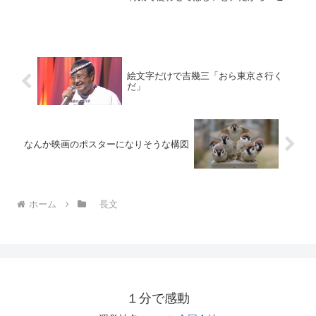
は浅瀬に迷い込んだサメの珍しい画像で
あり、宮古島を愛する私としてはあたか
も宮古島にはサメの危険性が存在するか
のように煽る番組に加担す...
絵文字だけで吉幾三「おら東京さ行く
だ」
なんか映画のポスターになりそうな構図
ホーム
長文
１分で感動