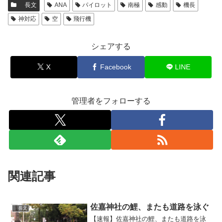
長文
ANA
パイロット
南極
感動
機長
神対応
空
飛行機
シェアする
X
Facebook
LINE
管理者をフォローする
関連記事
佐嘉神社の鯉、またも道路を泳ぐ
長文
【速報】佐嘉神社の鯉、またも道路を泳