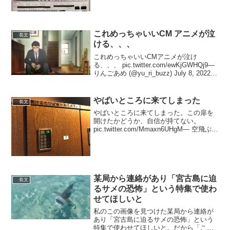
これめっちゃいいCM アニメが泣
長文
ける、、、
これめっちゃいいCMアニメが泣け
る、、、 pic.twitter.com/ewKjGWHQj9—
りんごあめ (@yu_ri_buzz) July 8, 2022
夜遅くに自分の為に慣れない夜食を作っ
てくれたお父さんのその心が凄く暖かか
った...
やばいところに来てしまった
長文
やばいところに来てしまった。この扉を
開けたかどうか、自信が持てない。
pic.twitter.com/Mmaxn6UHgM— 空飛ぶペ
プチドタグ (@DLYDDDDK) 2019年6月24
日さっき開けたの忘れたんですか？—
pekka (@...
某局から連絡があり「宮古島に迫
長文
るサメの恐怖」という特集で使わ
せてほしいと
私のこの画像を見つけた某局から連絡が
あり「宮古島に迫るサメの恐怖」という
特集で使わせてほしいと。だから「これ