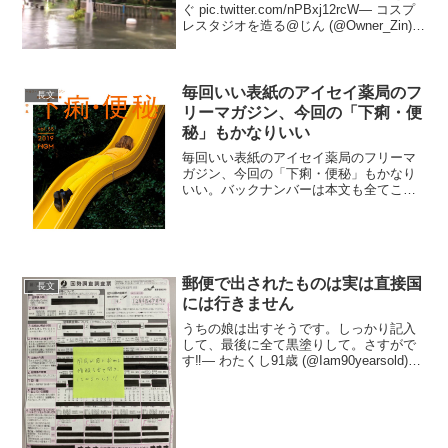
ぐ pic.twitter.com/nPBxj12rcW— コスプ
レスタジオを造る@じん (@Owner_Zin)
August 13, 2021 2018【悲報】佐嘉神社
の鯉、道路を泳ぐ pic.twi...
毎回いい表紙のアイセイ薬局のフ
長文
リーマガジン、今回の「下痢・便
秘」もかなりいい
毎回いい表紙のアイセイ薬局のフリーマ
ガジン、今回の「下痢・便秘」もかなり
いい。バックナンバーは本文も全てここ
で読めるよ。 pic.twitter.com/q9paLZL8Bq
— 中野 (@pisiinu) 2019年10月7日はじめ
まして公...
郵便で出されたものは実は直接国
長文
には行きません
うちの娘は出すそうです。しっかり記入
して、最後に全て黒塗りして。さすがで
す‼️— わたくし91歳 (@Iam90yearsold)
October 4, 2020 郵便で出されたものは実
は直接国には行きません。各自治体の事
務局もしくは我々指...