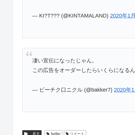
— KI?T??? (@KINTAMALAND)
2020年1
凄い宣伝になったじゃん。
この広告をオーダーしたらいくらになる
— ビーチク口ニクル (@bakker7)
2020年
長文
twitter
ツイート