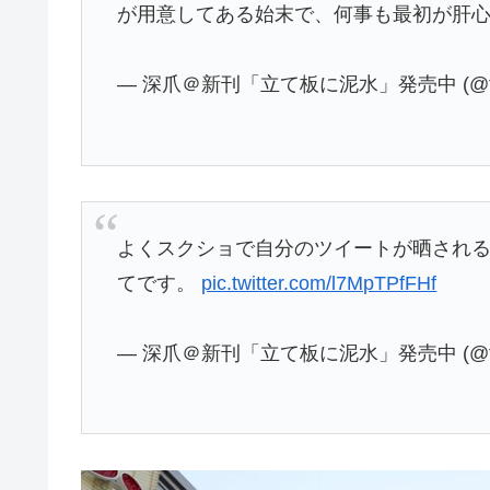
が用意してある始末で、何事も最初が肝
— 深爪＠新刊「立て板に泥水」発売中 (@fuka
よくスクショで自分のツイートが晒され
てです。
pic.twitter.com/l7MpTPfFHf
— 深爪＠新刊「立て板に泥水」発売中 (@fuka