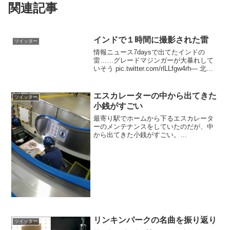
関連記事
インドで１時間に撮影された雷
ツイッター
情報ニュース7daysで出てたインドの
雷……グレードマジンガーが大暴れして
いそう pic.twitter.com/rlLLfgw4rh— 北川
由貴 (@yuki_kitagawa) 2017年6月4日1時
間に降った雷を一枚の写真に収めたも
の...
エスカレーターの中から出てきた
ツイッター
小銭がすごい
最寄り駅でホームから下るエスカレータ
ーのメンテナンスをしていたのだが、中
から出てきた小銭がすごい。
pic.twitter.com/u4QIHzbNZF— もりくろ
は、すいっちょん (@morisyrup) 2017年6
月5日
リンキンパークの名曲を振り返り
ツイッター