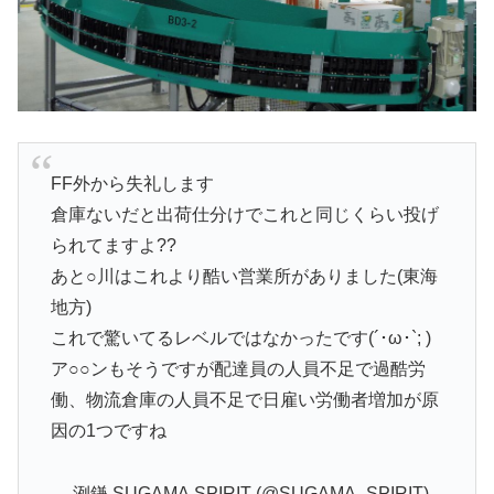
FF外から失礼します
倉庫ないだと出荷仕分けでこれと同じくらい投げ
られてますよ??
あと○川はこれより酷い営業所がありました(東海
地方)
これで驚いてるレベルではなかったです(´･ω･`; )
ア○○ンもそうですが配達員の人員不足で過酷労
働、物流倉庫の人員不足で日雇い労働者増加が原
因の1つですね
— 洌鎌.SUGAMA.SPIRIT (@SUGAMA_SPIRIT)