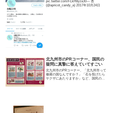
pic.twitter.com/FLkH9yza30— 杏
(@apricot_candy_a) 2017年10月24日
北九州市のPRコーナー、国民の
ツイッター
疑問に真摯に答えていてすごい
北九州市のPRコーナー、「北九州市って
修羅の国なんですか？」「石を投げたら
ヤクザにあたりますか」など、国民の疑
問に真摯に答えていてすごい。
pic.twitter.com/QZiQXqEiuC— れめ
(@reme_kun) 2018年10...