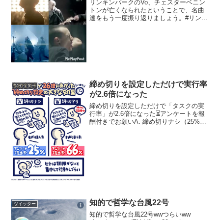
リンキンパークのVo、チェスターベニン
トンが亡くなられたということで、名曲
達をもう一度振り返りましょう。#リンキ
ンパーク#リンキン#チェスター
pic.twitter.com/OqxpBQ95tD— 朝倉🐲生
(@10FEEET) 2017...
締め切りを設定しただけで実行率
ツイッター
が2.6倍になった
締め切りを設定しただけで「タスクの実
行率」が2.6倍になった⏳アンケートを報
酬付きでお願いA. 締め切りナシ（25%が
提出）B. 締め切りアリ（66%が提出）ヒ
トは「締め切り」がないと行動しにく
い。意志なんかよりも「期限の設定」の
方が大事な...
知的で哲学な台風22号
ツイッター
知的で哲学な台風22号wwつらいww