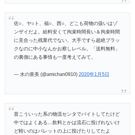
佐○、ヤ○ト、福○、西○、どこも荷物の扱いはゾ
ンザイだよ。給料安くて拘束時間長い＆拘束時間
に見合った残業代でない。大手ですら超絶ブラッ
クなのに中小なんかお察しレベル。「送料無料」
の裏側にある事情も一度考えてみて。
— 水の亜美 (@amichan0910)
2020年1月5日
昔こういった系の物流センタでバイトしてたけど
中ではよくある…飲料とかは流石に投げれないけ
ど軽いのはパレットの上に投げたりしてたよ