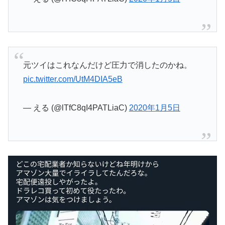
元ツイはこれなんだけど圧力で消したのかね。
pic.twitter.com/UtM4DIA5eB
— える (@lTfC8qI4PATLiaC)
2020年1月5日