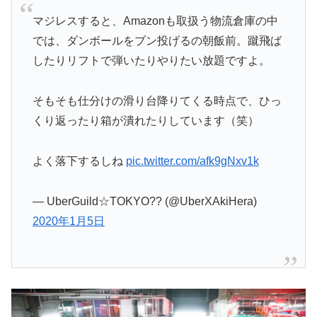
マジレスすると、Amazonも取扱う物流倉庫の中
では、ダンボールをブン投げるの朝飯前。蹴飛ば
したりリフトで弾いたりやりたい放題ですよ。
そもそも仕分けの滑り台降りてくる時点で、ひっ
くり返ったり箱が潰れたりしています（笑）
よく落下するしね
pic.twitter.com/afk9gNxv1k
— UberGuild☆TOKYO?? (@UberXAkiHera)
2020年1月5日