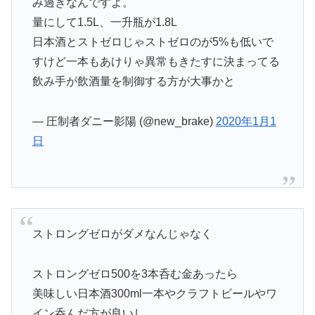
み過ぎなんですよ。
量にして1.5L、一升瓶が1.8L
日本酒とストゼロじゃストゼロのが5%も低いで
すけど一本もあけりゃ異常もきたすに決まってる
飲み手が飲酒量を制御する方が大事かと
— 圧制者ダニー影陽 (@new_brake)
2020年1月1
日
ストロングゼロがダメなんじゃなく
ストロングゼロ500を3本呑む金あったら
美味しい日本酒300ml一本やクラフトビールやワ
イン呑んだ方が良いし