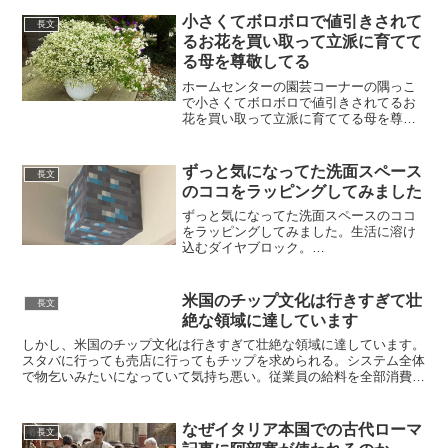
小さくてボロボロで値引きされて
長文
るお花を買い取って立派に育てて
る母を尊敬してる
ホームセンターの園芸コーナーの隅っこ
で小さくてボロボロで値引きされてるお
花を買い取って立派に育ててる母を尊敬
してる pic.twitter.com/UOAWW9nKGL—
ほりもん 堀本達矢@個展3/1
(@HORIMOTO_T) 2020...
ずっと気になってた洗面スペース
長文
のココをラッピングしてみました
ずっと気になってた洗面スペースのココ
をラッピングしてみました。生活に溶け
込むダイヤブロック。
pic.twitter.com/pRPONtX2Z1— さやえん
どう (@sayaendoo000) 2020年4月30日言
われてみればwww— ...
米国のチップ文化は行きすぎて壮
長文
絶な領域に達しています
しかし、米国のチップ文化は行きすぎて壮絶な領域に達しています。
スタバに行っても売店に行ってもチップを求められる。システム全体
で物乞いみたいになっていて気持ち悪い。従業員の給料を全部消費者
に払わせようとしていますね。— Emin Yuruma...
なぜイタリア本国での古代ローマ
長文