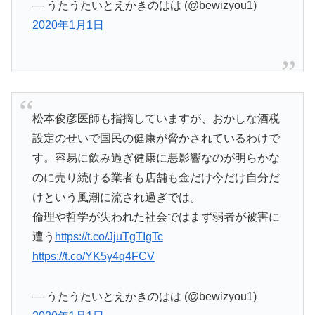
— うたうたいとえかきのはは (@bewizyou1)
2020年1月1日
松本俊彦医師も指摘していますが、おかしな酒税
設定のせいで国民の健康が脅かされているわけで
す。容易に飲み過ぎ健康に悪影響なのが明らかな
のに売り続ける業者も店舗も金だけ今だけ自分だ
けという風潮に流され過ぎでは。
倫理や哲学が失われた社会ではまず弱者が被害に
遭う
https://t.co/JjuTgTIgTc
https://t.co/YK5y4q4FCV
— うたうたいとえかきのはは (@bewizyou1)