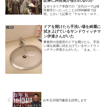
記事に阿部寛が使われるのか
なぜイタリア本国での「古代ローマは移
民都市だったったことがDNA解析で証
明」とかいう記事で『テルマエ・ロマ
エ』の阿部寛の画像が使われるんか……
L'antica Roma era una citta di immigrati,
lo cert...
ドアを開けたら手洗い場を綺麗に
長文
拭き上げているサンドウィッチマ
ン伊達さんがいた
事務所の洗面所のドアを開けたら、手洗
い場を綺麗に拭き上げているサンドウィ
ッチマン伊達さんがいた。「まぁ、たま
にしか事務所来ねぇからこれくらいは
な。変なとこ見られちゃったなぁ」と照
れ臭そうに言った。なんてかっこいい先
輩なんだろう。 pic.t...
お年玉10億円趣旨を説明します