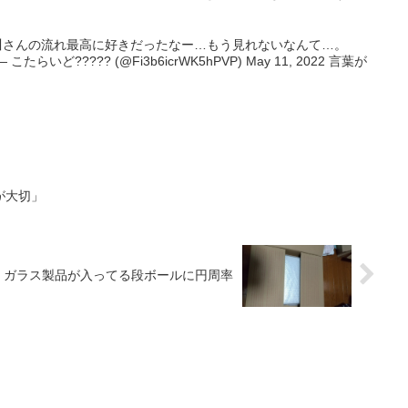
川さんの流れ最高に好きだったなー…もう見れないなんて…。
YUk— こたらいど????? (@Fi3b6icrWK5hPVP) May 11, 2022 言葉が
が大切」
ガラス製品が入ってる段ボールに円周率