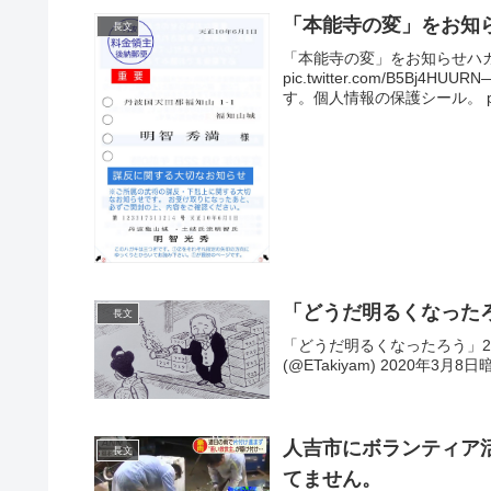
「本能寺の変」をお知
長文
「本能寺の変」をお知らせハ
pic.twitter.com/B5Bj4
す。個人情報の保護シール。 pic.t
「どうだ明るくなったろ
長文
「どうだ明るくなったろう」2020 pi
(@ETakiyam) 2020年3月
人吉市にボランティア
長文
てません。