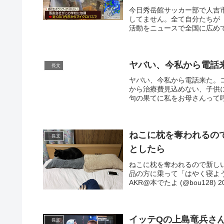
今日秀岳館サッカー部で人吉
してません。全て自分たちが
活動をニュースで全国に広めて
ヤバい、今私から電話
長文
ヤバい、今私から電話来た。
から治療費見込めない、子供
句の果てに私をお母さんって呼
ねこに枕を奪われるの
長文
としたら
ねこに枕を奪われるので新し
品の方に乗って「はやく寝ようよ」みた
AKR@本でたよ (@bou128) 202
イッテQの上島竜兵さ
長文