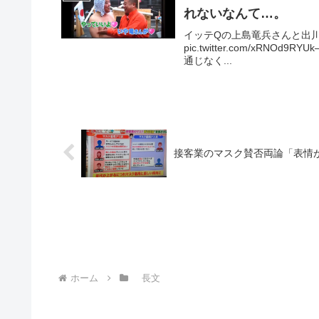
れないなんて…。
イッテQの上島竜兵さんと出
pic.twitter.com/xRNOd9R
通じなく...
接客業のマスク賛否両論「表情
ホーム
長文