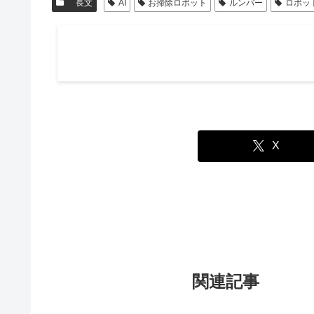
長文
AI
お掃除ロボット
ルンバー
ロボッ
X
関連記事