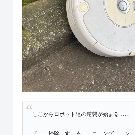
ここからロボット達の逆襲が始まる……
『……掃除…す、る…。ニ…ンゲ……ン