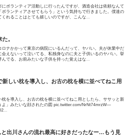
市にボランティア活動しに行ったんですが、酒造会社は依頼なんて
「ボランティアさせてもらう」という気持ちで行きました。僕達の
くれることはとても嬉しいのですが、こんな...
来た。
コロナかかって東京の病院にいるんだって、ヤバい。夫が休業中だ
に会えないって泣いてる、私独身なのに夫と子供いるのヤバい。挙
んでる、お前みたいな子供を持った覚えはな...
で新しい枕を導入し、お古の枕を横に並べてねこ用
い枕を導入し、お古の枕を横に並べてねこ用としたら、ササッと新
いな顔されたの図 pic.twitter.com/NrNt74mrzW—
...
んと出川さんの流れ最高に好きだったなー…もう見