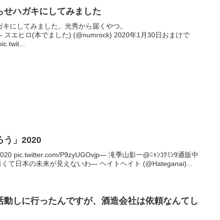
らせハガキにしてみました
ガキにしてみました。光秀から届くやつ。
HUURN— スエヒロ(本でました) (@numrock) 2020年1月30日おまけで
wit...
う」2020
c.twitter.com/P9zyUGOvjp— 滝季山影一@ﾆｬﾝｺｸﾐﾝ9通販中
8日暗くて日本の未来が見えないわ— ヘイトヘイト (@Hateganai)...
活動しに行ったんですが、酒造会社は依頼なんてし