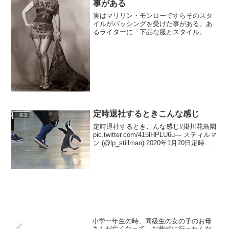
事がある
実はマリリン・モンローですらそのスタ
イルがバッシングを受けた事がある。あ
るライターに「下品な服とスタイル。品
性がなくまだじゃがいもの麻袋でも着て
いたほうがマシ」と書かれてしまった。
モンローはそれに激昂せず本当にじゃが
いもの麻袋で出来たドレス...
定時退社するときこんな感じ
長文
定時退社するときこんな感じ#掛川花鳥園
pic.twitter.com/415lHPLU6u— スティルマ
ン (@lp_stillman) 2020年1月20日定時退
社出来ると思いバックを手に席を立った
その瞬間無常にも鳴り響く内線電話—
ア...
小学一年生の時、同級生の女の子のお母
さんが亡くなって、お葬式に行ったんだ