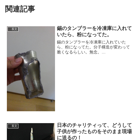
関連記事
錫のタンブラーを冷凍庫に入れて
長文
いたら、粉になってた。
錫のタンブラーを冷凍庫に入れていた
ら、粉になってた。分子構造が変わって
脆くなるらしい。無念。
pic.twitter.com/0o4wAl6mgL— やぎーた
(@bush_whacker731) November 10, 2020
情報あ...
日本のチャリティって、どうして
長文
子供が作ったものをそのまま現場
に送るの！