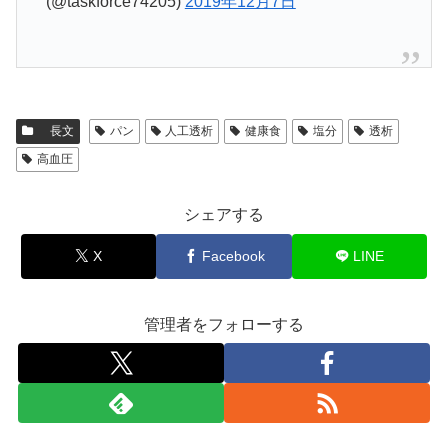
(@taskforce74205)
2019年12月7日
長文
パン
人工透析
健康食
塩分
透析
高血圧
シェアする
X
Facebook
LINE
管理者をフォローする