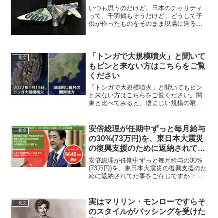
いつも思うのだけど、日本のチャリティ
って、千羽鶴もそうだけど、どうして子
供が作ったものをそのまま現場に送る
の！子供に何か作らせたら、それは大人
が買い取って、その売り上げを子供たち
に寄付させるんだよ。— Kumiko@世帯主
ではなく個人に給付...
「トンガで大規模噴火」と聞いて
長文
もピンと来ない方はこちらをご覧
ください
「トンガで大規模噴火」と聞いてもピン
と来ない方はこちらをご覧ください。関
東と比べてみると、凄まじい規模の噴火
だったことが分かります。正確な規模は
まだ判明していませんが、富士山で想定
されている噴火や、桜島で日常的に起き
安倍総理が任期中ずっと毎月給与
長文
ている噴火とは比べ物にな...
の30%(73万円)を、東日本大震災
の復興支援のために返納されてた
事をご存じですか？
安倍総理が任期中ずっと毎月給与の30%
(73万円)を、東日本大震災の復興支援のた
めに返納されてた事をご存じですか？オ
ールドメディアは、このような安倍さん
の陰の功績を一切報道しない??#安倍さん
ありがとう #安倍晋三の国葬に賛成しま
実はマリリン・モンローですらそ
長文
す pic...
のスタイルがバッシングを受けた