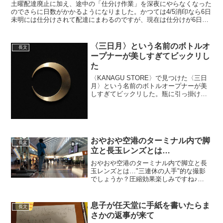
土曜配達廃止に加え、途中の「仕分け作業」を深夜にやらなくなった
のでさらに日数がかかるようになりました。かつては4/5消印なら6日
未明には仕分けされて配達にまわるのですが、現在は仕分けが6日の
日中帯。そこから配達にまわるので、通常は7日配達。...
〈三日月〉という名前のボトルオ
長文
ープナーが美しすぎてビックリし
た
〈KANAGU STORE〉で見つけた〈三日
月〉という名前のボトルオープナーが美
しすぎてビックリした。瓶に引っ掛けた
まま食卓に出せるのがいいですね、話が
早いというか。フライヤーとかパンフレ
ットとかを押さえるペーパーウェイトと
して使うのもよさ...
おやおや空港のターミナル内で脚
長文
立と長玉レンズとは…
おやおや空港のターミナル内で脚立と長
玉レンズとは…"三連休の人手"的な撮影
でしょうか？圧縮効果楽しみですね♪
pic.twitter.com/MrD6wWwVJl— 社会人３
年目マン (@takuan_tsumugi) January
9,...
息子が任天堂に手紙を書いたらま
長文
さかの返事が来て