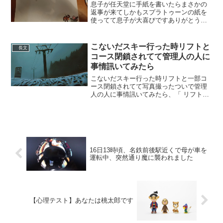
息子が任天堂に手紙を書いたらまさかの
返事が来てしかもスプラトゥーンの紙を
使ってて息子が大喜びですありがとうご
ざいます！任天堂、大好きだ！
pic.twitter.com/fP3kNaCBRZ— 808
(@rabbitkicks) 2019...
こないだスキー行った時リフトと
長文
コース閉鎖されてて管理人の人に
事情訊いてみたら
こないだスキー行った時リフトと一部コ
ース閉鎖されてて写真撮ったついで管理
人の人に事情訊いてみたら、「 リフトで
登っていった人数と、滑り降りてきた人
数が合わなかった 」それだけしか言わ
なかった pic.twitter.com/dsaw4Dhq...
16日13時頃、名鉄前後駅近くで母が車を
運転中、突然通り魔に襲われました
【心理テスト】あなたは桃太郎です